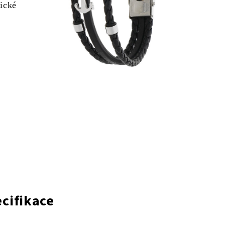
gické
cifikace