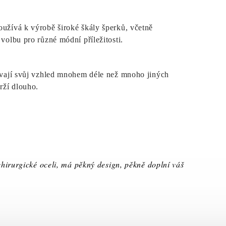
oužívá k výrobě široké škály šperků, včetně
 volbu pro různé módní příležitosti.
ovávají svůj vzhled mnohem déle než mnoho jiných
rží dlouho.
chirurgické oceli, má pěkný design, pěkně doplní váš