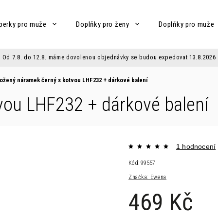
perky pro muže
Doplňky pro ženy
Doplňky pro muže
Od 7.8. do 12.8. máme dovolenou objednávky se budou expedovat 13.8.2026
ožený náramek černý s kotvou LHF232
+ dárkové balení
tvou LHF232
+ dárkové balení
1 hodnocení
Kód:
99557
Značka:
Ewena
469 Kč