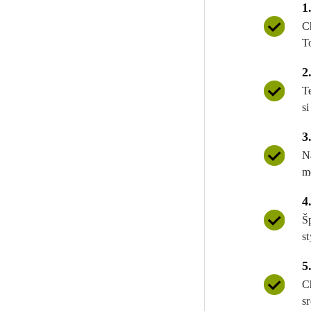
1
C
T
2
T
si
3
N
m
4
Š
st
5
C
s