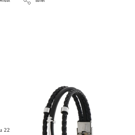
Hlídat
Sdílet
u 22