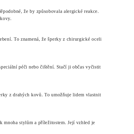
děpodobné, že by způsobovala alergické reakce.
 kovy.
ebení. To znamená, že šperky z chirurgické oceli
ciální péči nebo čištění. Stačí ji občas vyčistit
erky z drahých kovů. To umožňuje lidem vlastnit
k mnoha stylům a příležitostem. Její vzhled je