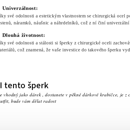
. Univerzálnost:
íky své odolnosti a estetickým vlastnostem se chirurgická ocel p
rstenů, náramků, náušnic a náhrdelníků, což z ní činí univerzální
. Dlouhá životnost:
íky své odolnosti a stálosti si šperky z chirurgické oceli zach
ateriálů, což znamená, že vaše investice do takového šperku vyd
I tento šperk
e vhodný jako dárek , dostanete v pěkné dárkové krabičce, je z 
utfit, bude vám dělat radost