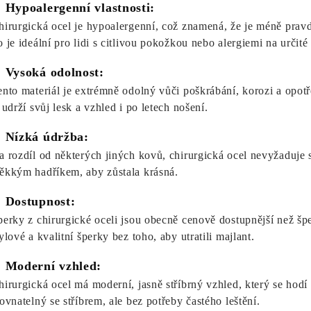
. Hypoalergenní vlastnosti:
hirurgická ocel je hypoalergenní, což znamená, že je méně prav
o je ideální pro lidi s citlivou pokožkou nebo alergiemi na určité
. Vysoká odolnost:
ento materiál je extrémně odolný vůči poškrábání, korozi a opotř
 udrží svůj lesk a vzhled i po letech nošení.
. Nízká údržba:
a rozdíl od některých jiných kovů, chirurgická ocel nevyžaduje spe
ěkkým hadříkem, aby zůstala krásná.
. Dostupnost:
perky z chirurgické oceli jsou obecně cenově dostupnější než šp
ylové a kvalitní šperky bez toho, aby utratili majlant.
. Moderní vzhled:
hirurgická ocel má moderní, jasně stříbrný vzhled, který se hodí 
rovnatelný se stříbrem, ale bez potřeby častého leštění.