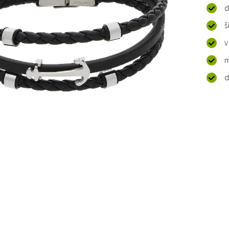
d
š
v
m
d