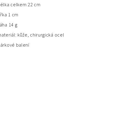
élka celkem 22 cm
ířka 1 cm
áha 14 g
ateriál: kůže, chirurgická ocel
árkové balení