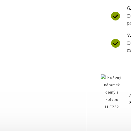
6
D
p
7
D
m
J
o