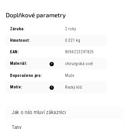
Doplňkové parametry
Záruka
:
2 roky
Hmotnost
:
0.021 kg
EAN
:
8594223297825
Materíál
:
chirurgická ocel
?
Doporučeno pro
:
Muže
Motiv
:
Řecký klíč
?
Tany