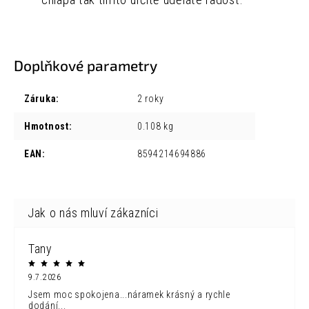
chlapa tak tímto určitě uděláte radost.
Doplňkové parametry
Záruka
:
2 roky
Hmotnost
:
0.108 kg
EAN
:
8594214694886
Tany
9.7.2026
Jsem moc spokojena...náramek krásný a rychle
dodání...