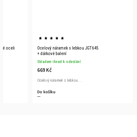
rné oceli
Ocelový náramek s lebkou JGT645
+ dárkové balení
Skladem ihned k odeslání
669 Kč
Ocelový náramek s lebkou....
Do košíku