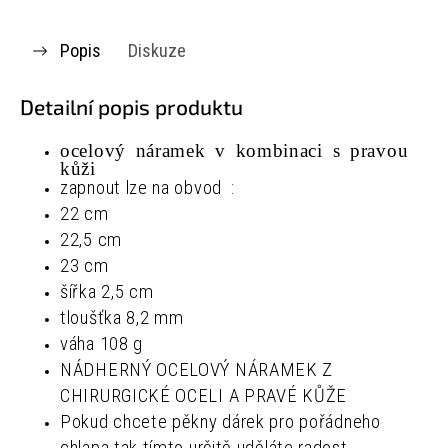
Popis
Diskuze
Detailní popis produktu
ocelový náramek v kombinaci s pravou
kůži
zapnout lze na obvod :
22 cm
22,5 cm
23 cm
šířka 2,5 cm
tloušťka 8,2 mm
váha 108 g
NÁDHERNÝ OCELOVÝ NÁRAMEK Z
CHIRURGICKÉ OCELI A PRAVÉ KŮŽE
Pokud chcete pěkny dárek pro pořádneho