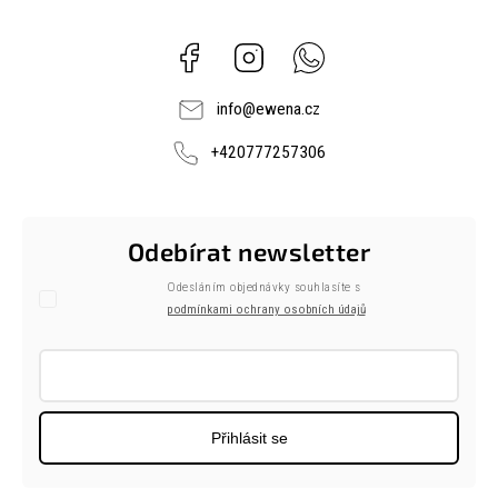
Facebook
Instagram
Whatsapp
info
@
ewena.cz
+420777257306
Odebírat newsletter
Odesláním objednávky souhlasíte s
podmínkami ochrany osobních údajů
Přihlásit se