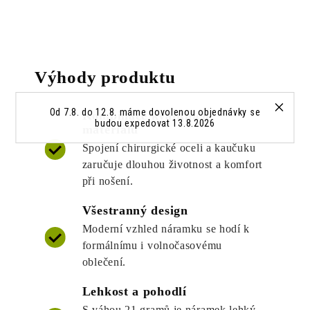
Výhody produktu
Od 7.8. do 12.8. máme dovolenou objednávky se
Kombinace kvalitních
budou expedovat 13.8.2026
materiálů
Spojení chirurgické oceli a kaučuku
zaručuje dlouhou životnost a komfort
při nošení.
Všestranný design
Moderní vzhled náramku se hodí k
formálnímu i volnočasovému
oblečení.
Lehkost a pohodlí
S váhou 21 gramů je náramek lehký,