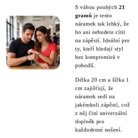
S váhou pouhých
21
gramů
je tento
náramek tak lehký, že
ho ani nebudete cítit
na zápěstí. Ideální pro
ty, kteří hledají styl
bez kompromisů v
pohodlí.
Délka 20 cm a šířka 1
cm zajišťují, že
náramek sedí na
jakémkoli zápěstí, což
z něj činí univerzální
doplněk pro
každodenní nošení.