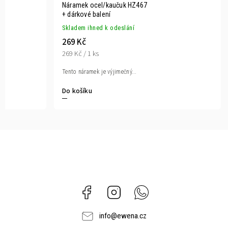
or
Náramek ocel/kaučuk HZ467
+ dárkové balení
Skladem ihned k odeslání
269 Kč
269 Kč / 1 ks
Tento náramek je výjimečný...
Do košíku
Facebook
Instagram
Whatsapp
info
@
ewena.cz