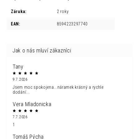
Záruka
:
2 roky
EAN
:
8594223297740
Tany
9.7.2026
Jsem moc spokojena...náramek krásný a rychle
dodání...
Vera Mladonicka
7.7.2026
1
Tomáš Pýcha