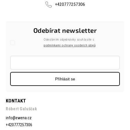
+420777257306
Odebírat newsletter
Odesláním objednávky souhlasíte s
podmínkami ochrany osobních údajů
Přihlásit se
KONTAKT
Róbert Galuščak
info
@
ewena.cz
+420777257306