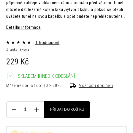
příjemně zahřeje v chladném ránu a ochráni před větrem.
Tunel
můžete dát ležérně kolem krku ,vytvořit kuklu a pokud se oteplí
uvážete tunel na svou kabelku a opět budete nepřehlédnutelná .
Detailní informace
1 hodnocení
Značka:
Ewena
229 Kč
SKLADEM IHNED K ODESLÁNÍ
Můžeme doručit do:
10.8.2026
Možnosti doručení
PŘIDAT DO KOŠÍKU
Akce 3+1 zdarma