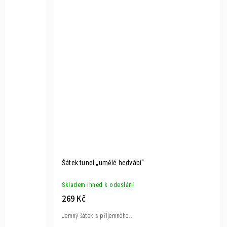
Šátek tunel „umělé hedvábí“
Skladem ihned k odeslání
269 Kč
Jemný šátek s příjemného...