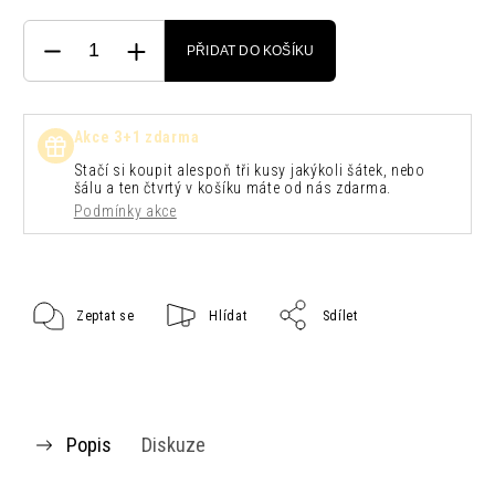
PŘIDAT DO KOŠÍKU
Akce 3+1 zdarma
Stačí si koupit alespoň tři kusy jakýkoli šátek, nebo
šálu a ten čtvrtý v košíku máte od nás zdarma.
Podmínky akce
Zeptat se
Hlídat
Sdílet
Popis
Diskuze