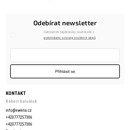
Odebírat newsletter
Odesláním objednávky souhlasíte s
podmínkami ochrany osobních údajů
Přihlásit se
KONTAKT
Róbert Galuščak
info
@
ewena.cz
+420777257306
+420777257306