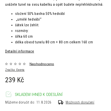
uvážete tunel na svou kabelku a opět budete nepřehlédnutelná.
složení
50% bavlna
50% hedvábí
„umělé hedvábí“
šátek lze žehlit.
rozměry:
šířka 60 cm
délka obvod tunelu 80 cm + 80 cm celkem 160 cm
Detailní informace
Neohodnoceno
Značka:
Ewena
239 Kč
SKLADEM IHNED K ODESLÁNÍ
Můžeme doručit do:
11.8.2026
Možnosti doručení