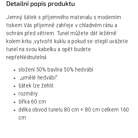
Detailní popis produktu
Jemný šátek s příjemného materialu s moderním
tiskem Vás příjemně zahřeje v chladném ránu a
ochráni před větrem. Tunel můžete dát ležérně
kolem krku ,vytvořit kuklu a pokud se oteplí uvážete
tunel na svou kabelku a opět budete
nepřehlédnutelná.
složení 50% bavlna 50% hedvábí
„umělé hedvábí“
šátek lze žehlit.
rozměry:
šířka 60 cm
délka obvod tunelu 80 cm + 80 cm celkem 160
cm