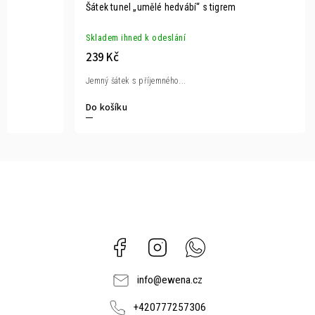
Šátek tunel „umělé hedvábí“ s tigrem
Skladem ihned k odeslání
239 Kč
Jemný šátek s příjemného...
Do košíku
Facebook
Instagram
Whatsapp
info
@
ewena.cz
+420777257306