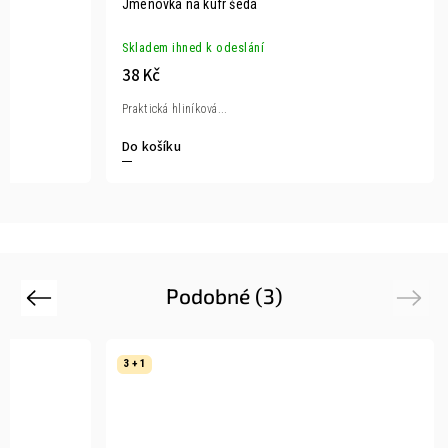
Jmenovka na kufr šedá
Skladem ihned k odeslání
38 Kč
Praktická hliníková...
Do košíku
Podobné (3)
Previous
Next
3 + 1