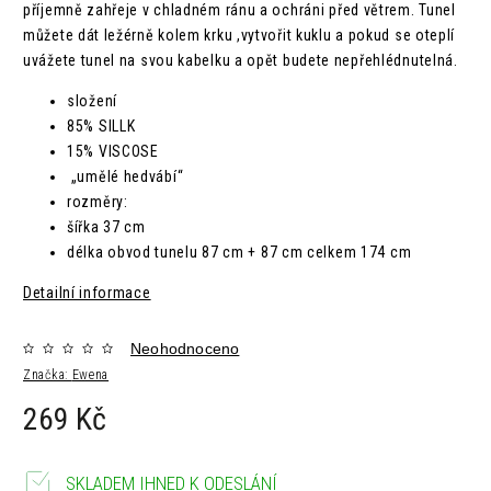
příjemně zahřeje v chladném ránu a ochráni před větrem.
Tunel
můžete dát ležérně kolem krku ,vytvořit kuklu a pokud se oteplí
uvážete tunel na svou kabelku a opět budete nepřehlédnutelná.
složení
85% SILLK
15% VISCOSE
„umělé hedvábí“
rozměry:
šířka 37 cm
délka obvod tunelu 87 cm + 87 cm celkem 174 cm
Detailní informace
Neohodnoceno
Značka:
Ewena
269 Kč
SKLADEM IHNED K ODESLÁNÍ