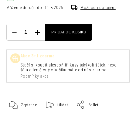
Můžeme doručit do:
11.8.2026
Možnosti doručení
PŘIDAT DO KOŠÍKU
Akce 3+1 zdarma
Stačí si koupit alespoň tři kusy jakýkoli šátek, nebo
šálu a ten čtvrtý v košíku máte od nás zdarma.
Podmínky akce
Zeptat se
Hlídat
Sdílet