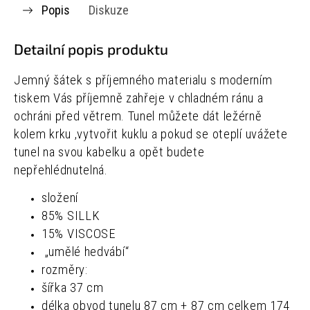
Popis
Diskuze
Detailní popis produktu
Jemný šátek s příjemného materialu s moderním
tiskem Vás příjemně zahřeje v chladném ránu a
ochráni před větrem. Tunel můžete dát ležérně
kolem krku ,vytvořit kuklu a pokud se oteplí uvážete
tunel na svou kabelku a opět budete
nepřehlédnutelná.
složení
85% SILLK
15% VISCOSE
„umělé hedvábí“
rozměry:
šířka 37 cm
délka obvod tunelu 87 cm + 87 cm celkem 174