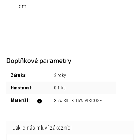
cm
Doplňkové parametry
Záruka
:
2 roky
Hmotnost
:
0.1 kg
Materíál
:
85% SILLK 15% VISCOSE
?