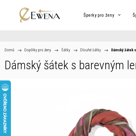
Šperky pro ženy
Š
Domů
/
Doplňky pro ženy
/
Šátky
/
Dlouhé šátky
/
Dámský šátek 
Dámský šátek s barevným 