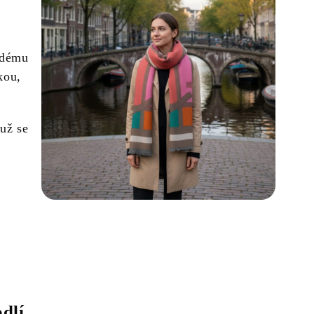
ždému
kou,
 už se
dlí