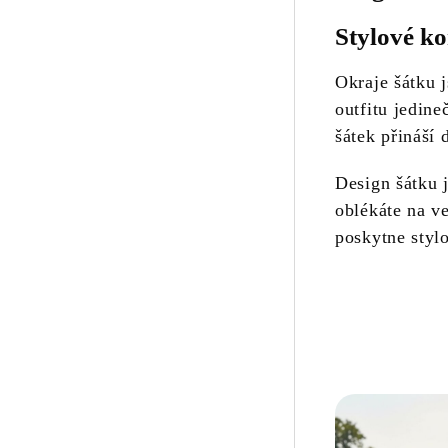
Stylové ko
Okraje šátku
outfitu jedin
šátek přináší 
Design šátku j
oblékáte na v
poskytne styl