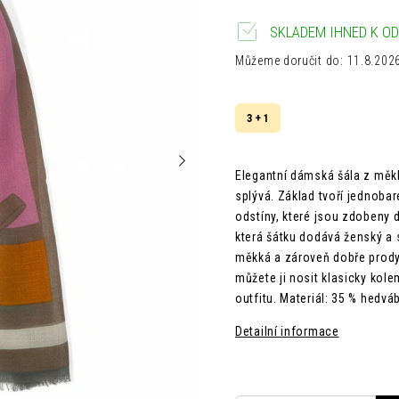
SKLADEM IHNED K OD
Můžeme doručit do:
11.8.202
3 + 1
Elegantní dámská šála z měkk
splývá. Základ tvoří jednoba
odstíny, které jsou zdobeny
která šátku dodává ženský a s
měkká a zároveň dobře prody
můžete ji nosit klasicky kol
outfitu. Materiál: 35 % hedv
Detailní informace