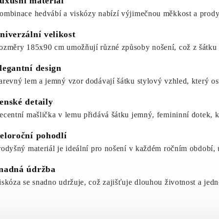
uxusní materiál
ombinace hedvábí a viskózy nabízí výjimečnou měkkost a prodyš
niverzální velikost
ozměry 185x90 cm umožňují různé způsoby nošení, což z šátku 
legantní design
arevný lem a jemný vzor dodávají šátku stylový vzhled, který os
enské detaily
ecentní mašlička v lemu přidává šátku jemný, femininní dotek, kt
eloroční pohodlí
rodyšný materiál je ideální pro nošení v každém ročním období, 
nadná údržba
iskóza se snadno udržuje, což zajišťuje dlouhou životnost a jed