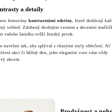
ntrasty a detaily
 jsou lemovány
kontrastními odstíny
, které dodávají ka
ečný vzhled. Zdobený drobným vzorem a decentní mašlič
do vašeho šatníku svěží ženský prvek.
e navržen tak, aby splýval s různými styly oblečení. Ať
ečerní akci či běžný den, jeho elegantní vzor vám vždy
ový akcent.
Prodyšnost a poho