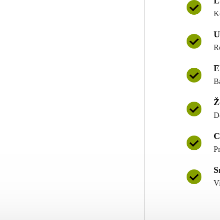
L
K
U
R
E
B
Ž
D
C
P
S
V