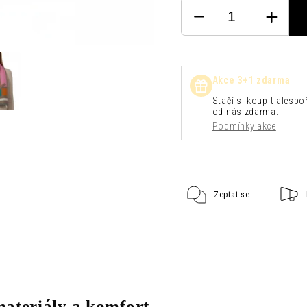
Akce 3+1 zdarma
Stačí si koupit alespoň
od nás zdarma.
Podmínky akce
Zeptat se
ateriály a komfort