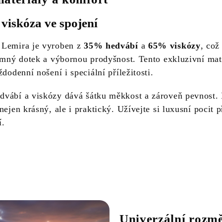
viskóza ve spojení
 Lemira je vyroben z
35% hedvábí
a
65% viskózy
, což
jemný dotek a výbornou prodyšnost. Tento exkluzivní mate
ždodenní nošení i speciální příležitosti.
vábí a viskózy dává šátku měkkost a zároveň pevnost.
nejen krásný, ale i praktický. Užívejte si luxusní pocit p
í.
Univerzální rozmě