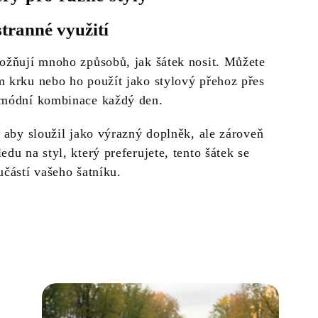
tranné využití
žňují mnoho způsobů, jak šátek nosit. Můžete
m krku nebo ho použít jako stylový přehoz přes
 módní kombinace každý den.
, aby sloužil jako výrazný doplněk, ale zároveň
du na styl, který preferujete, tento šátek se
učástí vašeho šatníku.