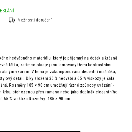
ESLÁNÍ
6
Možnosti doručení
ého hedvábného materiálu, který je příjemný na dotek a krásně
revná látka, zatímco okraje jsou lemovány třemi kontrastními
 drobným vzorem. V lemu je zakomponována decentní mašlička,
tylový detail. Díky složení 35 % hedvábí a 65 % viskózy je šála
šná. Rozměry 185 × 90 cm umožňují různé způsoby uvázání -
em krku, přehozenou přes ramena nebo jako doplněk elegantního
ábí, 65 % viskóza Rozměry: 185 × 90 cm