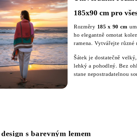
185x90 cm pro všes
Rozměry
185 x 90 cm
umo
ho elegantně omotat kole
ramena. Vytvářejte různé
Šátek je dostatečně velký
lehký a pohodlný. Bez ohle
stane nepostradatelnou so
 design s barevným lemem