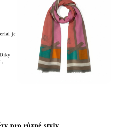
riál je
 Díky
ři
ry pro různé styly