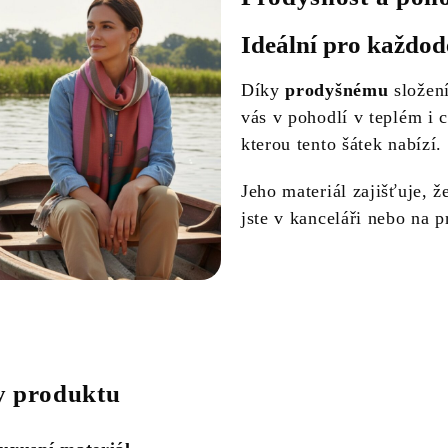
Ideální pro každod
Díky
prodyšnému
složení
vás v pohodlí v teplém i c
kterou tento šátek nabízí.
Jeho materiál zajišťuje, ž
jste v kanceláři nebo na 
 produktu