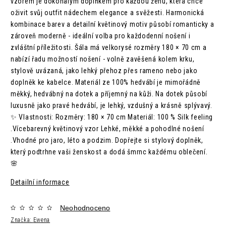
vzorem je dokonalým doplňkem pro každou ženu, která chce
oživit svůj outfit nádechem elegance a svěžesti. Harmonická
kombinace barev a detailní květinový motiv působí romanticky a
zároveň moderně - ideální volba pro každodenní nošení i
zvláštní příležitosti. Šála má velkorysé rozměry 180 × 70 cm a
nabízí řadu možností nošení - volně zavěšená kolem krku,
stylově uvázaná, jako lehký přehoz přes rameno nebo jako
doplněk ke kabelce. Materiál ze 100% hedvábí je mimořádně
měkký, hedvábný na dotek a příjemný na kůži. Na dotek působí
luxusně jako pravé hedvábí, je lehký, vzdušný a krásně splývavý.
✨ Vlastnosti: Rozměry: 180 × 70 cm Materiál: 100 % Silk feeling
.Vícebarevný květinový vzor Lehké, měkké a pohodlné nošení
.Vhodné pro jaro, léto a podzim. Dopřejte si stylový doplněk,
který podtrhne vaši ženskost a dodá šmrnc každému oblečení.
🌸
Detailní informace
Neohodnoceno
Značka:
Ewena