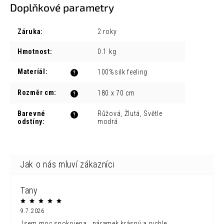
Doplňkové parametry
Záruka
:
2 roky
Hmotnost
:
0.1 kg
Materíál
:
100%silk feeling
?
Rozměr cm
:
180 x 70 cm
?
Barevné
Růžová, Žlutá, Světle
?
odstíny
:
modrá
Tany
9.7.2026
Jsem moc spokojena...náramek krásný a rychle