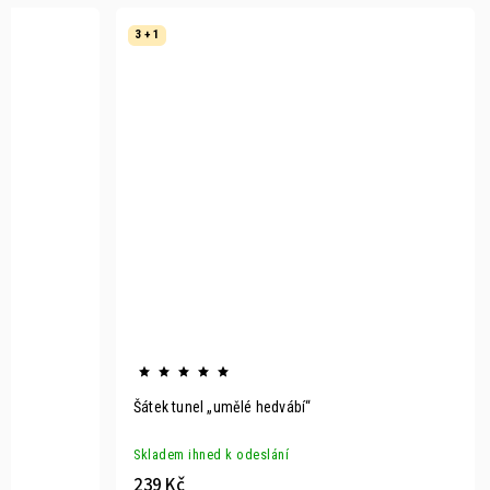
3 + 1
Šátek tunel „umělé hedvábí“
Skladem ihned k odeslání
239 Kč