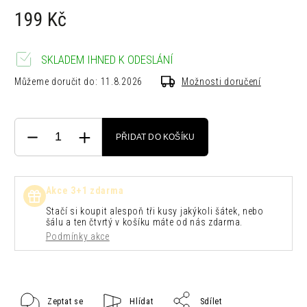
199 Kč
SKLADEM IHNED K ODESLÁNÍ
Můžeme doručit do:
11.8.2026
Možnosti doručení
PŘIDAT DO KOŠÍKU
Akce 3+1 zdarma
Stačí si koupit alespoň tři kusy jakýkoli šátek, nebo
šálu a ten čtvrtý v košíku máte od nás zdarma.
Podmínky akce
Zeptat se
Hlídat
Sdílet