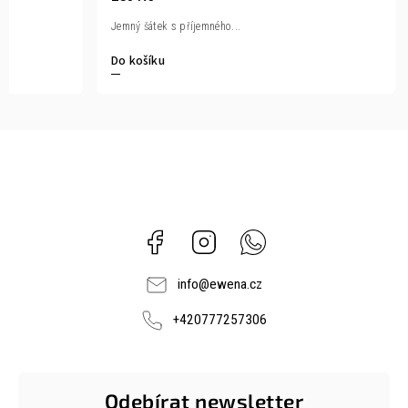
Jemný šátek s příjemného...
Do košíku
Facebook
Instagram
Whatsapp
info
@
ewena.cz
+420777257306
Odebírat newsletter