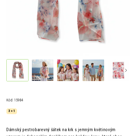
Kód:
15984
3 + 1
Dámský pestrobarevný šátek na krk s jemným květinovým