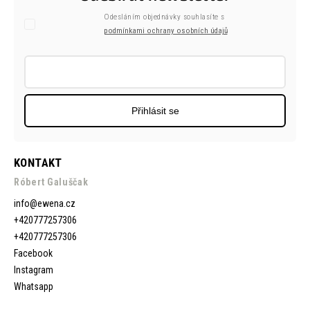
Odesláním objednávky souhlasíte s
podmínkami ochrany osobních údajů
Přihlásit se
KONTAKT
Róbert Galuščak
info
@
ewena.cz
+420777257306
+420777257306
Facebook
Instagram
Whatsapp