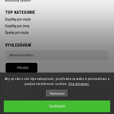
Bonusový systém
TOP KATEGORIE
Doplňky pro muže
Doplňky pro ženy
Šperky pro muže
VYHLEDÁVÁNÍ
Hledat
Aby se vám u nás lépe nakupovalo, používáme na webu k personalizaci a
analýze návštěvnosti cookies.
Více informací.
Nastavení
Copyright 2026
Ewena.CZ
. Všechna práva vyhrazena.
Souhlasím
Grafický návrh vytvořil a nakódoval
Shoptak.cz