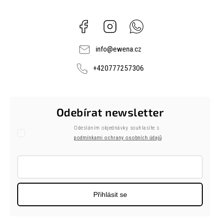
Facebook
Instagram
Whatsapp
info
@
ewena.cz
+420777257306
Odebírat newsletter
Odesláním objednávky souhlasíte s
podmínkami ochrany osobních údajů
Přihlásit se