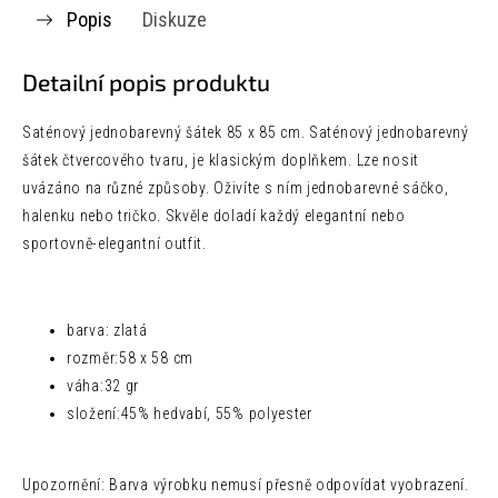
Popis
Diskuze
Detailní popis produktu
Saténový jednobarevný šátek 85 x 85 cm.
Saténový jednobarevný
šátek čtvercového tvaru, je klasickým doplňkem. Lze nosit
uvázáno na různé způsoby. Oživíte s ním jednobarevné sáčko,
halenku nebo tričko. Skvěle doladí každý elegantní nebo
sportovně-elegantní outfit.
barva: zlatá
rozměr:
58 x 58 cm
váha:
32 gr
složení:
45% hedvabí, 55% polyester
Upozornění: Barva výrobku nemusí přesně odpovídat vyobrazení.