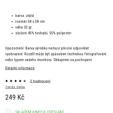
barva: zlatá
rozměr:
58 x 58 cm
váha:
32 gr
složení:
45% hedvabí, 55% polyester
Upozornění: Barva výrobku nemusí přesně odpovídat
vyobrazení. Rozdíl může být způsoben technikou fotografování
nebo typem vašeho monitoru. Děkujeme za pochopení.
Detailní informace
2 hodnocení
Značka:
Ewena
249 Kč
SKLADEM IHNED K ODESLÁNÍ