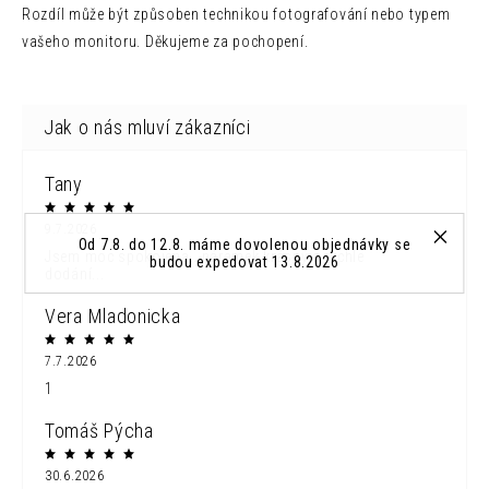
Rozdíl může být způsoben technikou fotografování nebo typem
vašeho monitoru. Děkujeme za pochopení.
Tany
9.7.2026
Od 7.8. do 12.8. máme dovolenou objednávky se
Jsem moc spokojena...náramek krásný a rychle
budou expedovat 13.8.2026
dodání...
Vera Mladonicka
7.7.2026
1
Tomáš Pýcha
30.6.2026