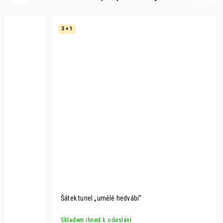
3 + 1
Šátek tunel „umělé hedvábí“
Skladem ihned k odeslání