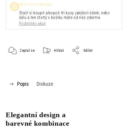
Akce 3+1 zdarma
Stačí si koupit alespoň tři kusy jakýkoli šátek, nebo
šálu a ten čtvrtý v košíku máte od nás zdarma.
Podmínky akce
Zeptat se
Hlídat
Sdílet
Popis
Diskuze
Elegantní design a
barevné kombinace