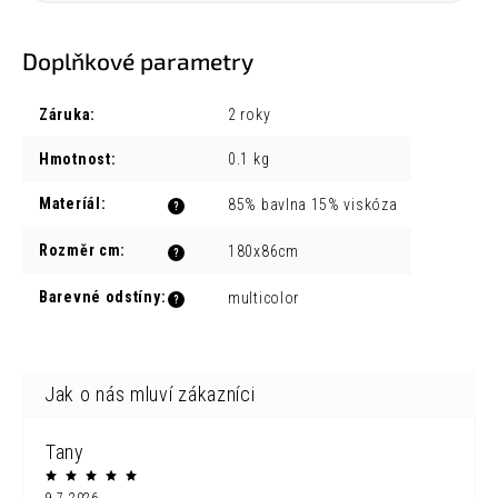
Doplňkové parametry
Záruka
:
2 roky
Hmotnost
:
0.1 kg
Materíál
:
85% bavlna 15% viskóza
?
Rozměr cm
:
180x86cm
?
Barevné odstíny
:
multicolor
?
Tany