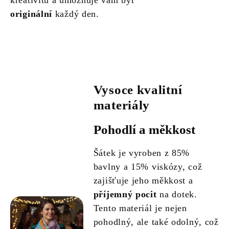
kreativitu a umožňuje vám být
originální
každý den.
Vysoce kvalitní
materiály
Pohodlí a měkkost
Šátek je vyroben z 85%
bavlny a 15% viskózy, což
zajišťuje jeho měkkost a
příjemný pocit
na dotek.
Tento materiál je nejen
pohodlný, ale také odolný, což