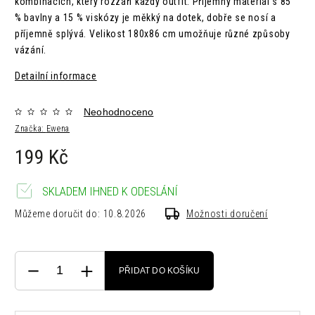
kombinacích, který rozzáří každý outfit. Příjemný materiál s 85
% bavlny a 15 % viskózy je měkký na dotek, dobře se nosí a
příjemně splývá. Velikost 180x86 cm umožňuje různé způsoby
vázání.
Detailní informace
Neohodnoceno
Značka:
Ewena
199 Kč
SKLADEM IHNED K ODESLÁNÍ
Můžeme doručit do:
10.8.2026
Možnosti doručení
PŘIDAT DO KOŠÍKU