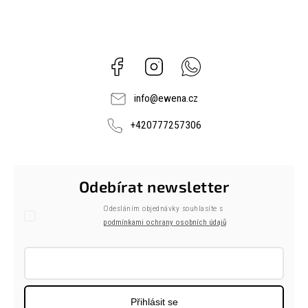
Facebook
Instagram
Whatsapp
info
@
ewena.cz
+420777257306
Odebírat newsletter
Odesláním objednávky souhlasíte s
podmínkami ochrany osobních údajů
Přihlásit se