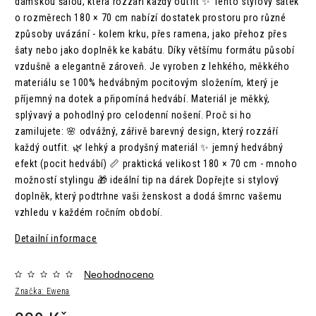
dámskou šálou, která rozzáří každý outfit ✨ Tento stylový šátek
o rozměrech 180 × 70 cm nabízí dostatek prostoru pro různé
způsoby uvázání - kolem krku, přes ramena, jako přehoz přes
šaty nebo jako doplněk ke kabátu. Díky většímu formátu působí
vzdušně a elegantně zároveň. Je vyroben z lehkého, měkkého
materiálu se 100% hedvábným pocitovým složením, který je
příjemný na dotek a připomíná hedvábí. Materiál je měkký,
splývavý a pohodlný pro celodenní nošení. Proč si ho
zamilujete: 🌸 odvážný, zářivě barevný design, který rozzáří
každý outfit. 🌿 lehký a prodyšný materiál ✨ jemný hedvábný
efekt (pocit hedvábí) 📏 praktická velikost 180 × 70 cm - mnoho
možností stylingu 🎁 ideální tip na dárek Dopřejte si stylový
doplněk, který podtrhne vaši ženskost a dodá šmrnc vašemu
vzhledu v každém ročním období.
Detailní informace
Neohodnoceno
Značka:
Ewena