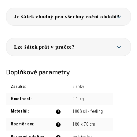
Je šátek vhodný pro všechny roční období?
Lze šátek prát v pračce?
Doplňkové parametry
Záruka
:
2 roky
Hmotnost
:
0.1 kg
Materíál
:
100%silk feeling
?
Rozměr cm
:
180 x 70 cm
?
Barevné odstíny
: