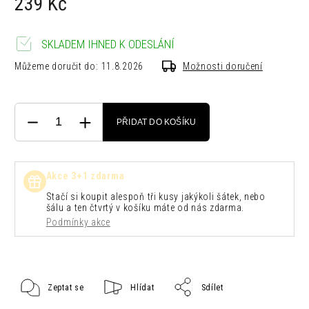
239 Kč
SKLADEM IHNED K ODESLÁNÍ
Můžeme doručit do:
11.8.2026
Možnosti doručení
PŘIDAT DO KOŠÍKU
Akce 3+1 zdarma
Stačí si koupit alespoň tři kusy jakýkoli šátek, nebo
šálu a ten čtvrtý v košíku máte od nás zdarma.
Podmínky akce
Zeptat se
Hlídat
Sdílet