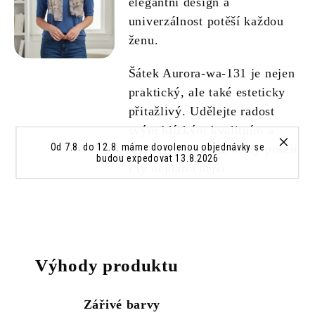
elegantní design a
univerzálnost potěší každou
ženu.
Šátek Aurora-wa-131 je nejen
praktický, ale také esteticky
přitažlivý. Udělejte radost
svým blízkým kvalitním a
Od 7.8. do 12.8. máme dovolenou objednávky se
stylovým dárkem, který potěší
budou expedovat 13.8.2026
i ty nejnáročnější.
Výhody produktu
Zářivé barvy