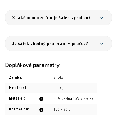
Z jakého materiálu je šátek vyroben?
Je šátek vhodný pro praní v pračce?
Doplňkové parametry
Záruka
:
2 roky
Hmotnost
:
0.1 kg
Materíál
:
85% bavlna 15% viskóza
?
Rozměr cm
:
180 X 90 cm
?