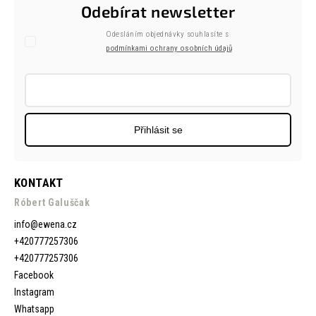
Odebírat newsletter
Odesláním objednávky souhlasíte s
podmínkami ochrany osobních údajů
Přihlásit se
KONTAKT
Róbert Galuščak
info
@
ewena.cz
+420777257306
+420777257306
Facebook
Instagram
Whatsapp