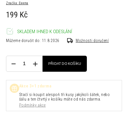
Značka:
Ewena
199 Kč
SKLADEM IHNED K ODESLÁNÍ
Můžeme doručit do:
11.8.2026
Možnosti doručení
PŘIDAT DO KOŠÍKU
Akce 3+1 zdarma
Stačí si koupit alespoň tři kusy jakýkoli šátek, nebo
šálu a ten čtvrtý v košíku máte od nás zdarma.
Podmínky akce