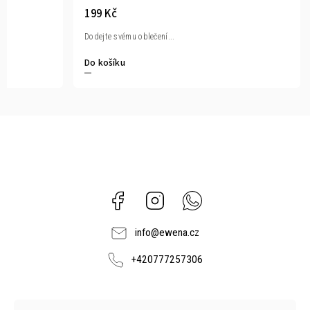
199 Kč
Dodejte svému oblečení...
Do košíku
Facebook
Instagram
Whatsapp
info
@
ewena.cz
+420777257306