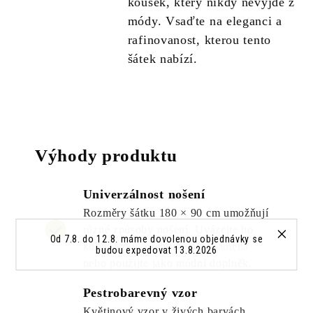
kousek, který nikdy nevyjde z
módy. Vsaďte na eleganci a
rafinovanost, kterou tento
šátek nabízí.
Výhody produktu
Univerzálnost nošení
Rozměry šátku 180 × 90 cm umožňují
různé způsoby nošení. Uvázejte ho
Od 7.8. do 12.8. máme dovolenou objednávky se
kolem krku, přehodte přes ramena
budou expedovat 13.8.2026
nebo použijte jako módní doplněk.
Pestrobarevný vzor
Květinový vzor v živých barvách