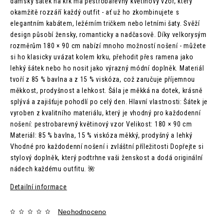
dámský šátek na krk má pestrobarevný květinový vzor, který
okamžitě rozzáří každý outfit - ať už ho zkombinujete s
elegantním kabátem, ležérním tričkem nebo letními šaty. Svěží
design působí žensky, romanticky a nadčasově. Díky velkorysým
rozměrům 180 × 90 cm nabízí mnoho možností nošení - můžete
si ho klasicky uvázat kolem krku, přehodit přes ramena jako
lehký šátek nebo ho nosit jako výrazný módní doplněk. Materiál
tvoří z 85 % bavlna a z 15 % viskóza, což zaručuje příjemnou
měkkost, prodyšnost a lehkost. Šála je měkká na dotek, krásně
splývá a zajišťuje pohodlí po celý den. Hlavní vlastnosti: Šátek je
vyroben z kvalitního materiálu, který je vhodný pro každodenní
nošení: pestrobarevný květinový vzor Velikost: 180 × 90 cm
Materiál: 85 % bavlna, 15 % viskóza měkký, prodyšný a lehký
Vhodné pro každodenní nošení i zvláštní příležitosti Dopřejte si
stylový doplněk, který podtrhne vaši ženskost a dodá originální
nádech každému outfitu. 🌺
Detailní informace
Neohodnoceno