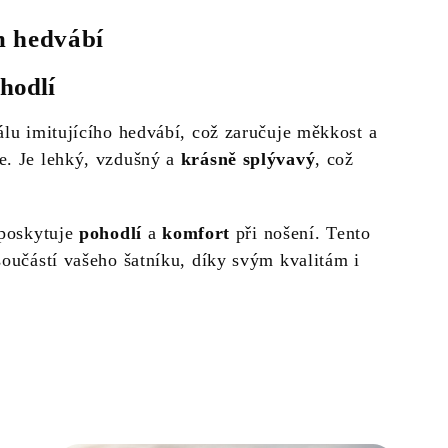
m hedvábí
hodlí
álu imitujícího hedvábí, což zaručuje měkkost a
e. Je lehký, vzdušný a
krásně splývavý
, což
 poskytuje
pohodlí
a
komfort
při nošení. Tento
součástí vašeho šatníku, díky svým kvalitám i