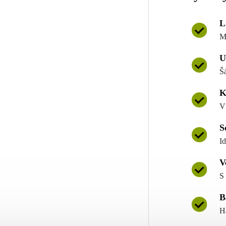
L
M
U
Š
K
V
S
I
V
S
B
H