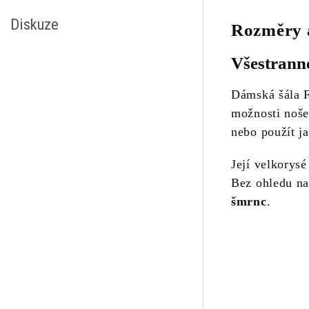
Diskuze
Rozměry a
Všestranné
Dámská šála F
možnosti noše
nebo použít j
Její velkorys
Bez ohledu na
šmrnc
.