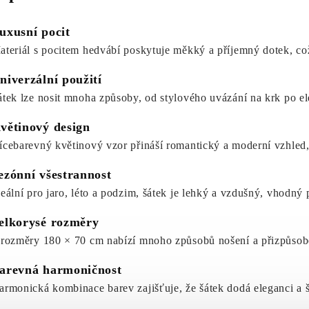
uxusní pocit
ateriál s pocitem hedvábí poskytuje měkký a příjemný dotek, což
niverzální použití
átek lze nosit mnoha způsoby, od stylového uvázání na krk po el
větinový design
ícebarevný květinový vzor přináší romantický a moderní vzhled, 
ezónní všestrannost
deální pro jaro, léto a podzim, šátek je lehký a vzdušný, vhodný
elkorysé rozměry
 rozměry 180 × 70 cm nabízí mnoho způsobů nošení a přizpůsob
arevná harmoničnost
armonická kombinace barev zajišťuje, že šátek dodá eleganci a 