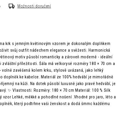
6
Možnosti doručení
 na krk s jemným květinovým vzorem je dokonalým doplňkem
oživit svůj outfit nádechem elegance a svěžesti. Harmonická
větinový motiv působí romanticky a zároveň moderně - ideální
 zvláštní příležitosti. Šála má velkorysé rozměry 180 × 70 cm a
- volně zavěšená kolem krku, stylově uvázaná, jako lehký
o doplněk ke kabelce. Materiál ze 100% hedvábí je mimořádně
říjemný na kůži. Na dotek působí luxusně jako pravé hedvábí, je
avý. ✨ Vlastnosti: Rozměry: 180 × 70 cm Materiál: 100 % Silk
vý vzor Lehké, měkké a pohodlné nošení .Vhodné pro jaro, léto a
doplněk, který podtrhne vaši ženskost a dodá šmrnc každému