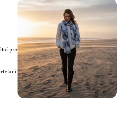
ální pro
rfektní