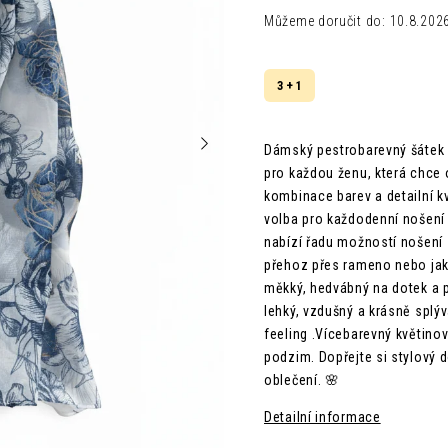
Můžeme doručit do:
10.8.202
3 + 1
Dámský pestrobarevný šátek
pro každou ženu, která chce 
kombinace barev a detailní k
volba pro každodenní nošení i
nabízí řadu možností nošení 
přehoz přes rameno nebo jak
měkký, hedvábný na dotek a p
lehký, vzdušný a krásně splýv
feeling .Vícebarevný květino
podzim. Dopřejte si stylový 
oblečení. 🌸
Detailní informace