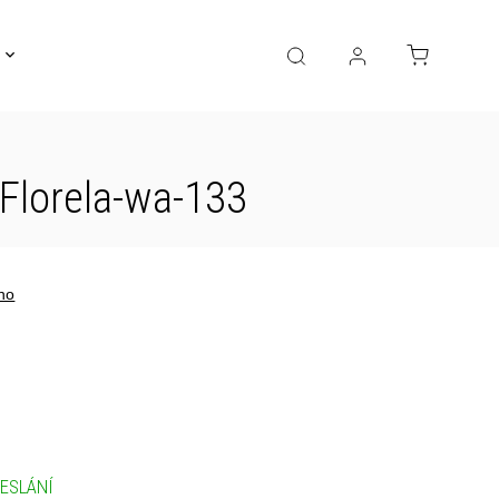
Gravírování
Pro děti
Výprodej
Bižuterie
Florela-wa-133
no
ESLÁNÍ