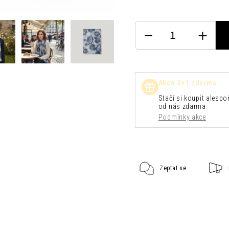
Akce 3+1 zdarma
Stačí si koupit alespoň
od nás zdarma.
Podmínky akce
Zeptat se