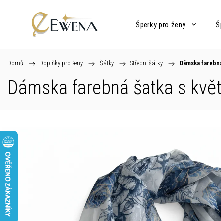
Šperky pro ženy
Š
Domů
/
Doplňky pro ženy
/
Šátky
/
Střední šátky
/
Dámska farebná
Dámska farebná šatka s kvě