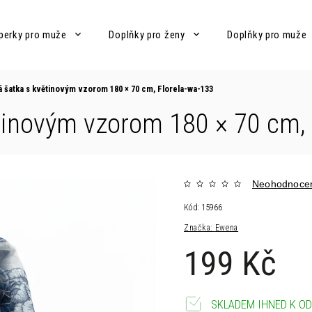
perky pro muže
Doplňky pro ženy
Doplňky pro muže
 šatka s květinovým vzorom 180 × 70 cm, Florela-wa-133
tinovým vzorom 180 × 70 cm, 
Neohodnoce
Kód:
15966
Značka:
Ewena
199 Kč
SKLADEM IHNED K OD