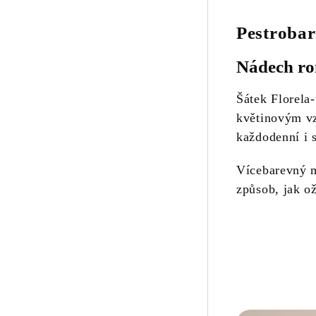
Pestrobar
Nádech ro
Šátek Florela
květinovým v
každodenní i s
Vícebarevný m
způsob, jak ož