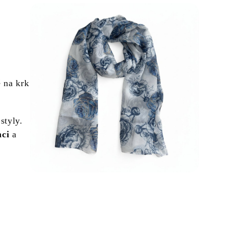
ě na krk
styly.
nci
a