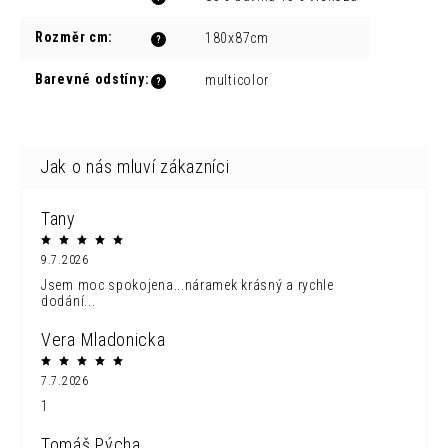
Rozměr cm
:
180x87cm
?
Barevné odstíny
:
multicolor
?
Tany
9.7.2026
Jsem moc spokojena...náramek krásný a rychle
dodání...
Vera Mladonicka
7.7.2026
1
Tomáš Pýcha