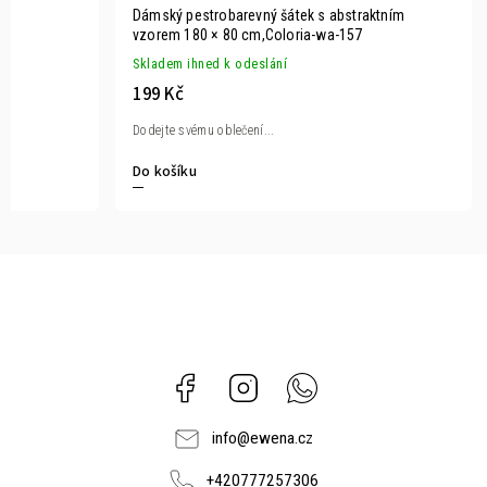
Dámský pestrobarevný šátek s abstraktním
vzorem 180 × 80 cm,Coloria-wa-157
Skladem ihned k odeslání
199 Kč
Dodejte svému oblečení...
Do košíku
Facebook
Instagram
Whatsapp
info
@
ewena.cz
+420777257306