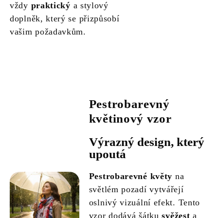
vždy
praktický
a stylový
doplněk, který se přizpůsobí
vašim požadavkům.
Pestrobarevný
květinový vzor
Výrazný design, který
upoutá
Pestrobarevné květy
na
světlém pozadí vytvářejí
oslnivý vizuální efekt. Tento
vzor dodává šátku
svěžest
a