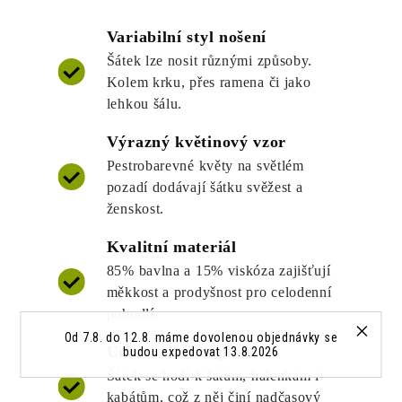
Variabilní styl nošení
Šátek lze nosit různými způsoby.
Kolem krku, přes ramena či jako
lehkou šálu.
Výrazný květinový vzor
Pestrobarevné květy na světlém
pozadí dodávají šátku svěžest a
ženskost.
Kvalitní materiál
85% bavlna a 15% viskóza zajišťují
měkkost a prodyšnost pro celodenní
pohodlí.
Od 7.8. do 12.8. máme dovolenou objednávky se
Univerzální doplněk
budou expedovat 13.8.2026
Šátek se hodí k šatům, halenkám i
kabátům, což z něj činí nadčasový