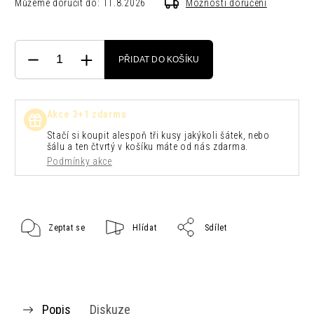
Můžeme doručit do:
11.8.2026
Možnosti doručení
PŘIDAT DO KOŠÍKU
Akce 3+1 zdarma
Stačí si koupit alespoň tři kusy jakýkoli šátek, nebo
šálu a ten čtvrtý v košíku máte od nás zdarma.
Podmínky akce
Zeptat se
Hlídat
Sdílet
Popis
Diskuze