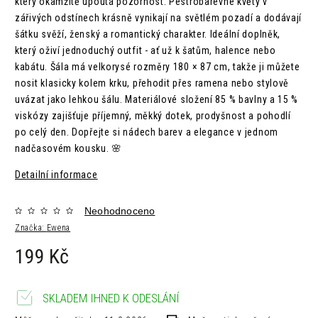
který okamžitě upoutá pozornost. Pestrobarevné květy v
zářivých odstínech krásně vynikají na světlém pozadí a dodávají
šátku svěží, ženský a romantický charakter. Ideální doplněk,
který oživí jednoduchý outfit - ať už k šatům, halence nebo
kabátu. Šála má velkorysé rozměry 180 × 87 cm, takže ji můžete
nosit klasicky kolem krku, přehodit přes ramena nebo stylově
uvázat jako lehkou šálu. Materiálové složení 85 % bavlny a 15 %
viskózy zajišťuje příjemný, měkký dotek, prodyšnost a pohodlí
po celý den. Dopřejte si nádech barev a elegance v jednom
nadčasovém kousku. 🌸
Detailní informace
Neohodnoceno
Značka:
Ewena
199 Kč
SKLADEM IHNED K ODESLÁNÍ