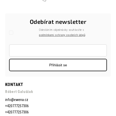
Odebírat newsletter
Odesláním objednávky souhlasíte s
podmínkami ochrany osobních údajů
Přihlásit se
KONTAKT
Róbert Galuščak
info
@
ewena.cz
+420777257306
+420777257306