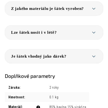
Z jakého materiálu je šátek vyroben?
Lze šátek nosit i v létě?
Je šátek vhodný jako dárek?
Doplňkové parametry
Záruka
:
2 roky
Hmotnost
:
0.1 kg
Materíál
:
85% bavlna 15% viskóza
?