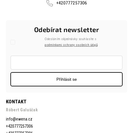
+420777257306
Odebírat newsletter
Odesláním objednávky souhlasíte s
podmínkami ochrany osobních údajů
Přihlásit se
KONTAKT
Róbert Galuščak
info
@
ewena.cz
+420777257306