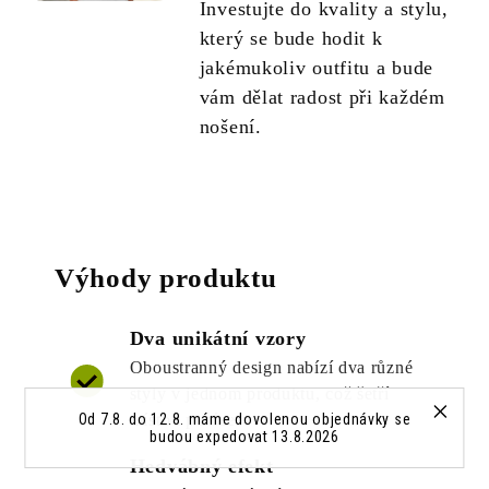
Investujte do kvality a stylu,
který se bude hodit k
jakémukoliv outfitu a bude
vám dělat radost při každém
nošení.
Výhody produktu
Dva unikátní vzory
Oboustranný design nabízí dva různé
styly v jednom produktu, což šetří
Od 7.8. do 12.8. máme dovolenou objednávky se
místo i peníze.
budou expedovat 13.8.2026
Hedvábný efekt