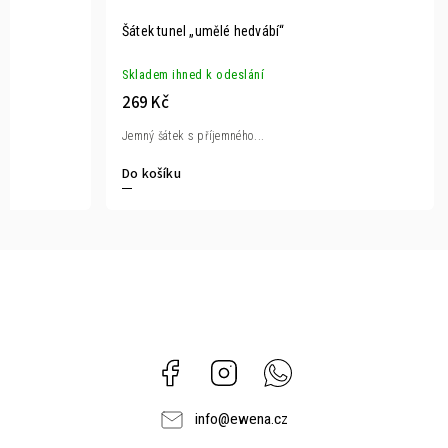
Šátek tunel „umělé hedvábí“
Skladem ihned k odeslání
269 Kč
Jemný šátek s příjemného...
Do košíku
Facebook
Instagram
Whatsapp
info
@
ewena.cz