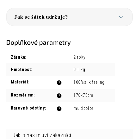
Jak se šátek udržuje?
Doplňkové parametry
Záruka
:
2 roky
Hmotnost
:
0.1 kg
Materíál
:
100%silk feeling
?
Rozměr cm
:
170x75cm
?
Barevné odstíny
:
multicolor
?