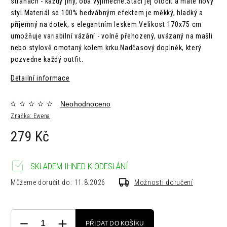
stranách - každý jiný, oba výjimečné.Stačí jej otočit a máte nový
styl.Materiál se 100% hedvábným efektem je měkký, hladký a
příjemný na dotek, s elegantním leskem.Velikost 170x75 cm
umožňuje variabilní vázání - volně přehozený, uvázaný na mašli
nebo stylově omotaný kolem krku.Nadčasový doplněk, který
pozvedne každý outfit.
Detailní informace
Neohodnoceno
Značka:
Ewena
279 Kč
SKLADEM IHNED K ODESLÁNÍ
Můžeme doručit do:
11.8.2026
Možnosti doručení
PŘIDAT DO KOŠÍKU