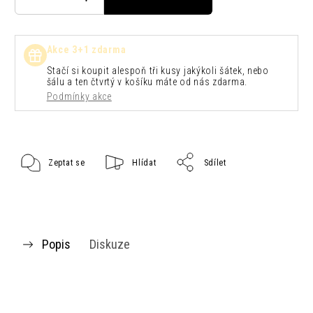
Akce 3+1 zdarma
Stačí si koupit alespoň tři kusy jakýkoli šátek, nebo
šálu a ten čtvrtý v košíku máte od nás zdarma.
Podmínky akce
Zeptat se
Hlídat
Sdílet
Popis
Diskuze