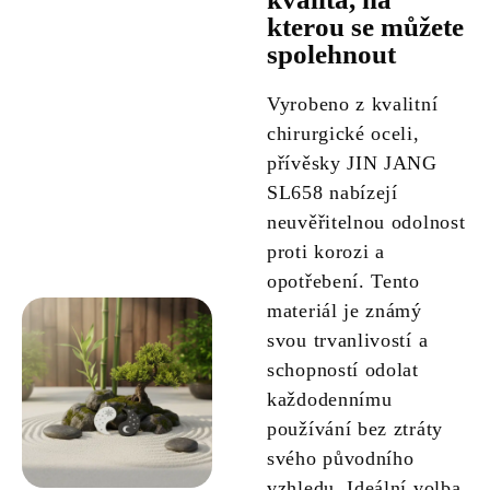
kterou se můžete
spolehnout
Vyrobeno z kvalitní
chirurgické oceli,
přívěsky JIN JANG
SL658 nabízejí
neuvěřitelnou odolnost
proti korozi a
opotřebení. Tento
materiál je známý
svou trvanlivostí a
schopností odolat
každodennímu
používání bez ztráty
svého původního
vzhledu. Ideální volba