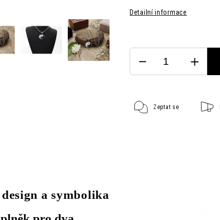
Detailní informace
Zeptat se
 design a symbolika
oplněk pro dva