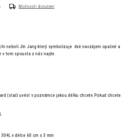
6
Možnosti doručení
 chi neboli JIn Jang který symbolizuje dvě navzájem opačné a
 se v tom spousta z nás najde.
dard (stačí uvést v poznámce jakou délku chcete.Pokud chcete
L
li 304L v délce 60 cm x 3 mm