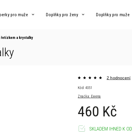
perky pro muže
Doplňky pro ženy
Doplňky pro muže
 řetízkem a krystalky
alky
2 hodnocení
Kód:
4051
Značka:
Ewena
460 Kč
SKLADEM IHNED K OD