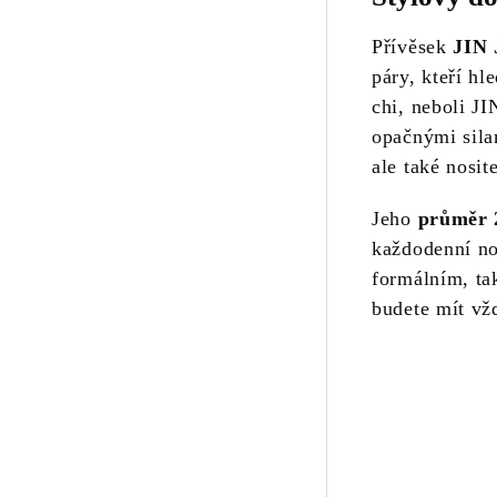
Přívěsek
JIN
páry, kteří hl
chi, neboli J
opačnými sila
ale také nosi
Jeho
průměr 
každodenní no
formálním, ta
budete mít vž