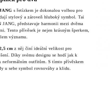
 JANG
s řetízkem je dokonalou volbou pro
edají stylový a zároveň hluboký symbol. Tai
IN JANG, představuje harmonii mezi dvěma
mi. Tento přívěsek je nejen krásným šperkem,
telem významu.
2,5 cm
z něj činí ideální velikost pro
šení. Díky svému designu se hodí jak k
k neformálním outfitům. S tímto přívěskem
dy u sebe symbol rovnováhy a klidu.