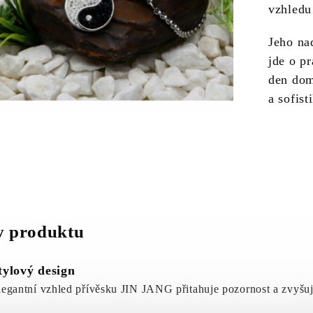
vzhledu 
Jeho na
jde o p
den dom
a sofist
 produktu
tylový design
legantní vzhled přívěsku JIN JANG přitahuje pozornost a zvyšuje