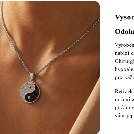
Vysoc
Odoln
Vyrobe
nabízí 
Chirurg
hypoale
pro kaž
Řetízek
nošení a
požadov
vám jej