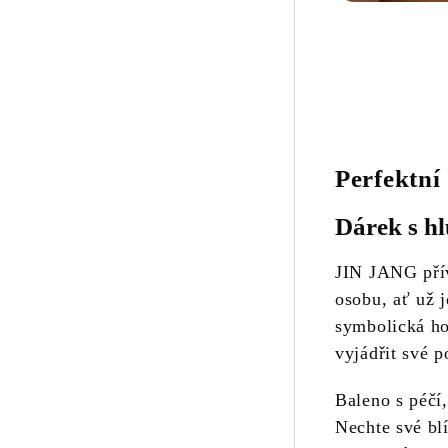
Perfektní
Dárek s h
JIN JANG přív
osobu, ať už j
symbolická ho
vyjádřit své p
Baleno s péčí,
Nechte své blí