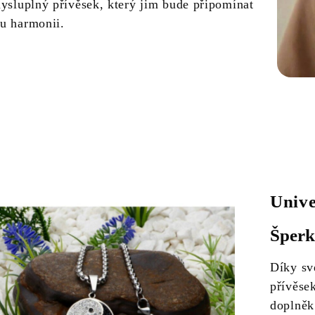
mysluplný přívěsek, který jim bude připomínat
u harmonii.
Unive
Šperk
Díky sv
přívěsek
doplněk