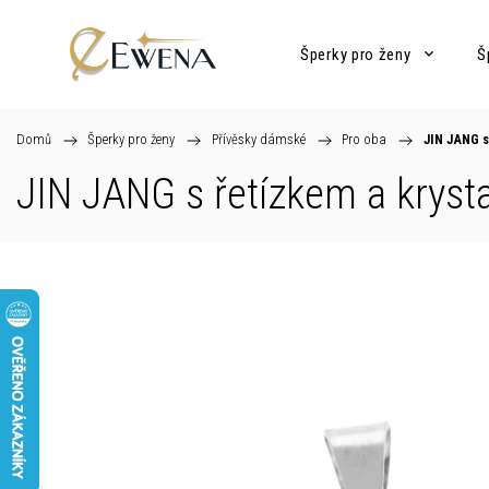
Šperky pro ženy
Š
Domů
/
Šperky pro ženy
/
Přívěsky dámské
/
Pro oba
/
JIN JANG s
JIN JANG s řetízkem a kryst