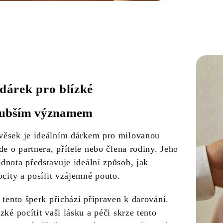
 dárek pro blízké
lubším významem
ěsek je ideálním dárkem pro milovanou
de o partnera, přítele nebo člena rodiny. Jeho
dnota představuje ideální způsob, jak
ocity a posílit vzájemné pouto.
 tento šperk přichází připraven k darování.
zké pocítit vaši lásku a péči skrze tento