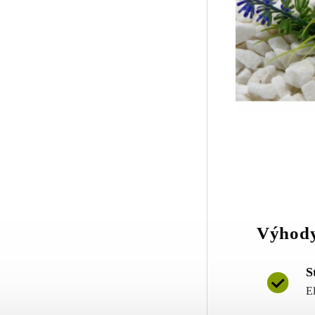
Výhody
S
E