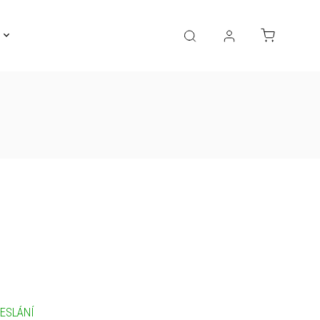
Gravírování
Pro děti
Výprodej
Bižuterie
ESLÁNÍ