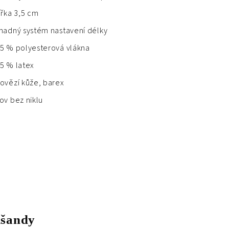
ířka 3,5 cm
nadný systém nastavení délky
5 % polyesterová vlákna
5 % latex
ovězí kůže, barex
ov bez niklu
 kšandy