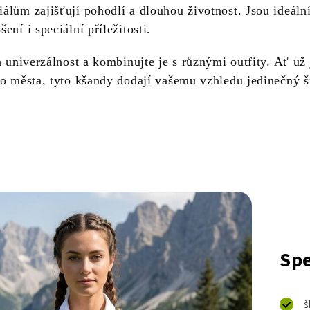
álům zajišťují pohodlí a dlouhou životnost. Jsou ideáln
ení i speciální příležitosti.
h univerzálnost a kombinujte je s různými outfity. Ať už 
do města, tyto kšandy dodají vašemu vzhledu jedinečný 
Spe
š