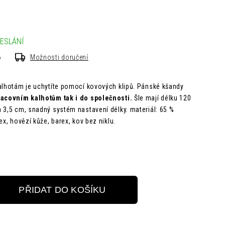
ESLÁNÍ
6
Možnosti doručení
alhotám je uchytíte pomocí kovových klipů. Pánské kšandy
racovním kalhotům tak i do společnosti.
Šle mají délku 120
a 3,5 cm,
snadný systém nastavení délky. materiál:
65 %
ex, hovězí kůže, barex, kov bez niklu.
PŘIDAT DO KOŠÍKU