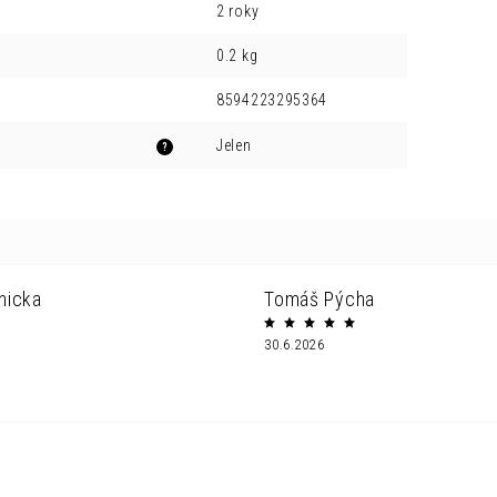
2 roky
0.2 kg
8594223295364
Jelen
?
nicka
Tomáš Pýcha
30.6.2026