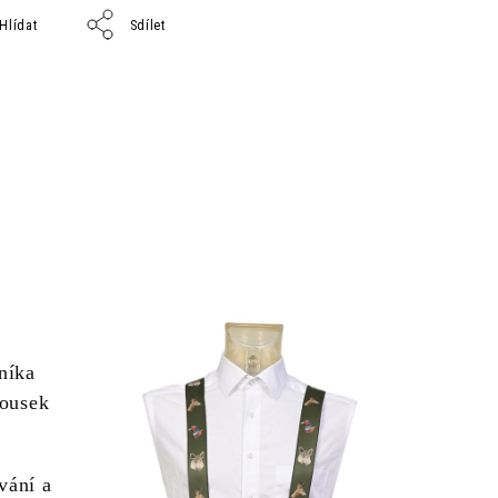
Hlídat
Sdílet
níka
kousek
vání a