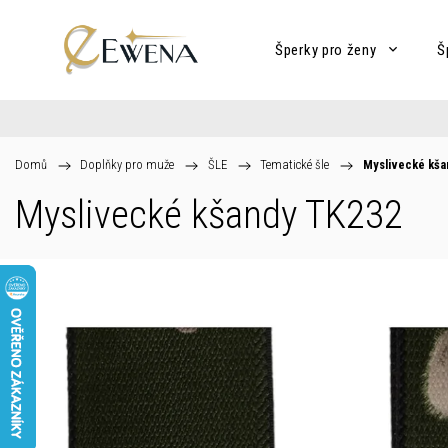
Šperky pro ženy
Š
Domů
/
Doplňky pro muže
/
ŠLE
/
Tematické šle
/
Myslivecké kša
Myslivecké kšandy TK232