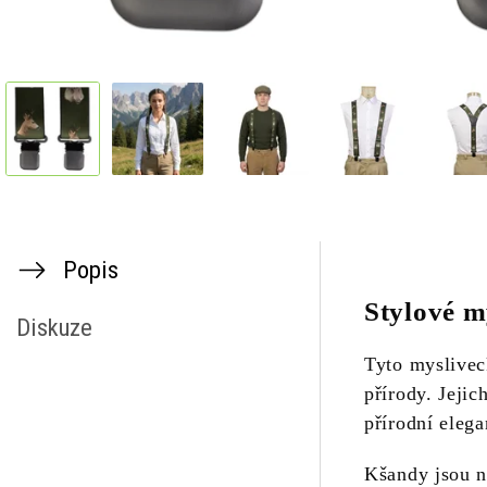
Popis
Stylové m
Diskuze
Tyto myslive
přírody. Jejic
přírodní elega
Kšandy jsou n