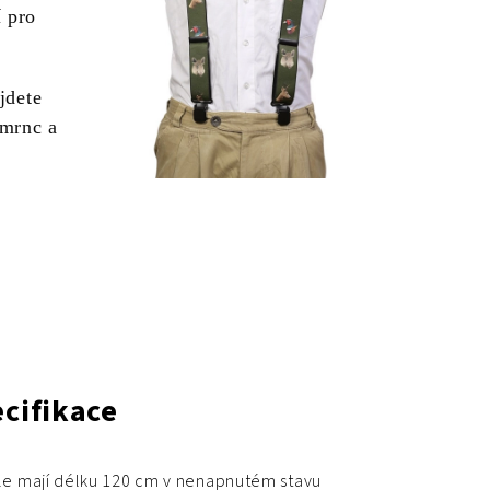
í pro
jdete
šmrnc a
cifikace
le mají délku 120 cm v nenapnutém stavu