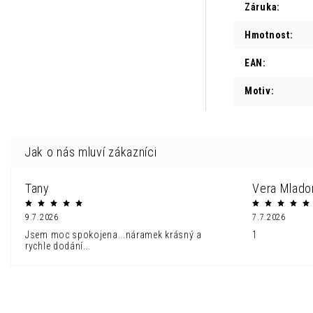
Záruka
:
Hmotnost
:
EAN
:
Motiv
:
Tany
Vera Mlado
9.7.2026
7.7.2026
Jsem moc spokojena...náramek krásný a
1
rychle dodání...