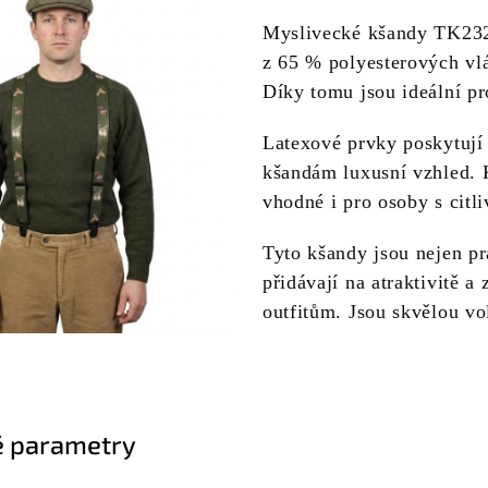
Myslivecké kšandy TK232 
z 65 % polyesterových vlá
Díky tomu jsou ideální pr
Latexové prvky poskytují
kšandám luxusní vzhled. K
vhodné i pro osoby s citl
Tyto kšandy jsou nejen pr
přidávají na atraktivitě a
outfitům. Jsou skvělou vo
 parametry