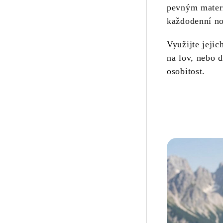
pevným materi
každodenní noš
Využijte jejic
na lov, nebo 
osobitost.