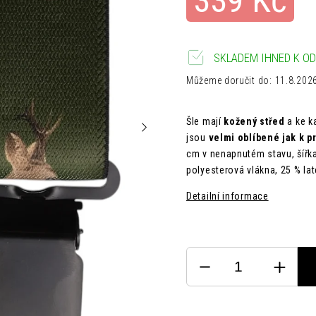
339 Kč
SKLADEM IHNED K OD
Můžeme doručit do:
11.8.202
Šle mají
kožený střed
a ke k
jsou
velmi oblíbené jak k p
cm v nenapnutém stavu, šířk
polyesterová vlákna, 25 % lat
Detailní informace