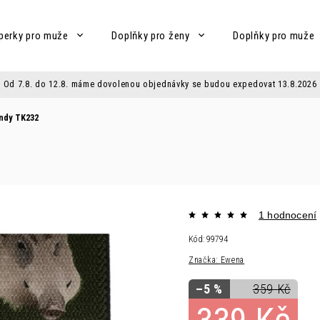
perky pro muže
Doplňky pro ženy
Doplňky pro muže
Od 7.8. do 12.8. máme dovolenou objednávky se budou expedovat 13.8.2026
ndy TK232
1 hodnocení
Kód:
99794
Značka:
Ewena
–5 %
359 Kč