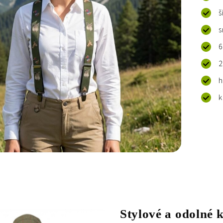
š
s
6
2
h
k
Stylové a odolné