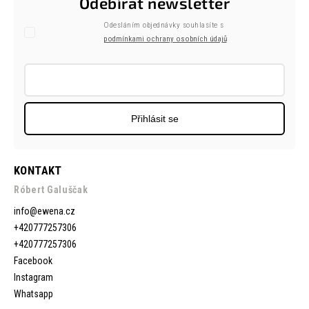
Odebírat newsletter
Odesláním objednávky souhlasíte s
podmínkami ochrany osobních údajů
Přihlásit se
KONTAKT
Róbert Galuščak
info
@
ewena.cz
+420777257306
+420777257306
Facebook
Instagram
Whatsapp