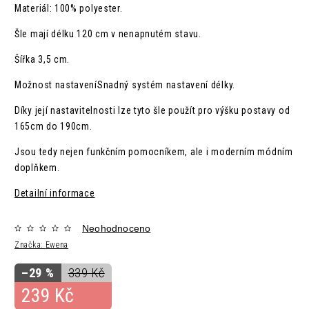
Materiál: 100% polyester.
Šle mají délku 120 cm v nenapnutém stavu.
Šířka 3,5 cm.
Možnost nastavení
Snadný systém nastavení délky.
Díky její nastavitelnosti lze tyto šle použít pro výšku postavy od
165cm do 190cm.
Jsou tedy nejen funkčním pomocníkem, ale i moderním módním
doplňkem.
Detailní informace
Neohodnoceno
Značka:
Ewena
–29 %
339 Kč
239 Kč