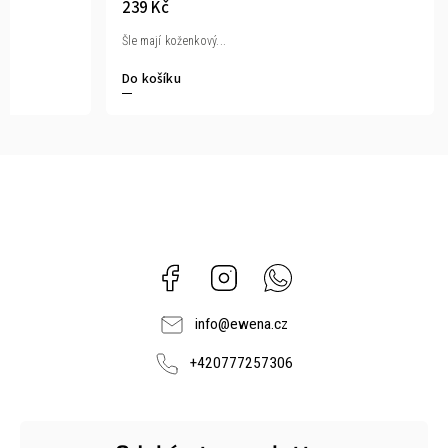
239 Kč
Šle mají koženkový...
Do košíku
Facebook
Instagram
Whatsapp
info
@
ewena.cz
+420777257306