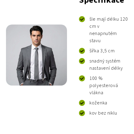
Specifikace
šle mají délku 120
cm v
nenapnutém
stavu
šířka 3,5 cm
snadný systém
nastavení délky
100 %
polyesterová
vlákna
koženka
kov bez niklu