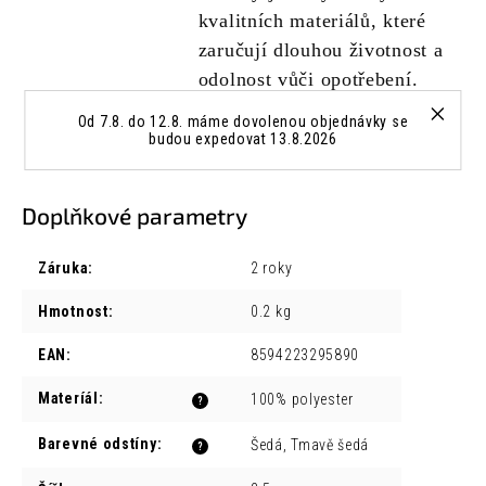
kvalitních materiálů, které
zaručují dlouhou životnost a
odolnost vůči opotřebení.
Od 7.8. do 12.8. máme dovolenou objednávky se
budou expedovat 13.8.2026
Doplňkové parametry
Záruka
:
2 roky
Hmotnost
:
0.2 kg
EAN
:
8594223295890
Materíál
:
100% polyester
?
Barevné odstíny
:
Šedá, Tmavě šedá
?