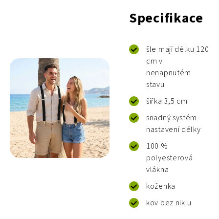
Specifikace
šle mají délku 120
cm v
nenapnutém
stavu
šířka 3,5 cm
snadný systém
nastavení délky
100 %
polyesterová
vlákna
koženka
kov bez niklu