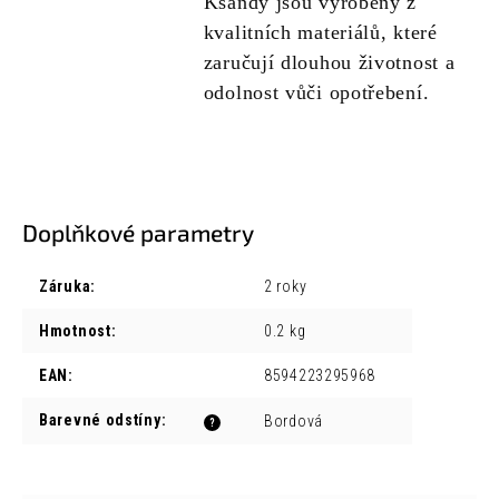
Kšandy jsou vyrobeny z
kvalitních materiálů, které
zaručují dlouhou životnost a
odolnost vůči opotřebení.
Doplňkové parametry
Záruka
:
2 roky
Hmotnost
:
0.2 kg
EAN
:
8594223295968
Barevné odstíny
:
Bordová
?