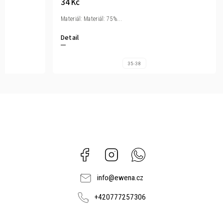
34 Kč
Materiál: Materiál: 75%...
Detail
35-38
Facebook
Instagram
Whatsapp
info
@
ewena.cz
+420777257306