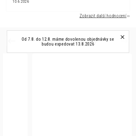
10.6.2026
Zobrazit další hodnocení
Související produkty
Od 7.8. do 12.8. máme dovolenou objednávky se
Previous
Next
budou expedovat 13.8.2026