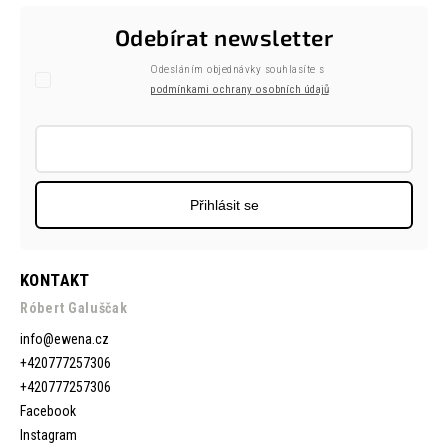
Odebírat newsletter
Odesláním objednávky souhlasíte s
podmínkami ochrany osobních údajů
Přihlásit se
KONTAKT
Róbert Galuščak
info
@
ewena.cz
+420777257306
+420777257306
Facebook
Instagram