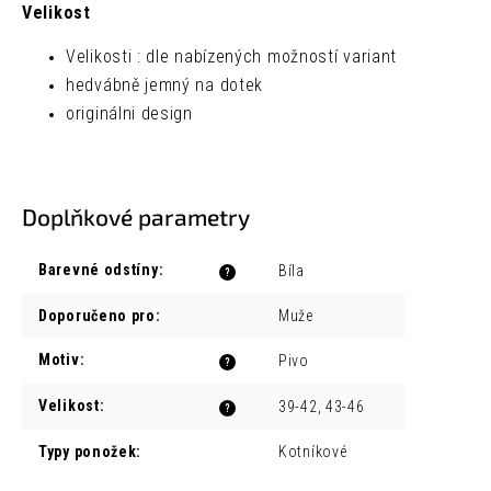
Velikost
Velikosti : dle nabízených možností variant
hedvábně jemný na dotek
originálni design
Doplňkové parametry
Barevné odstíny
:
Bíla
?
Doporučeno pro
:
Muže
Motiv
:
Pivo
?
Velikost
:
39-42, 43-46
?
Typy ponožek
:
Kotníkové