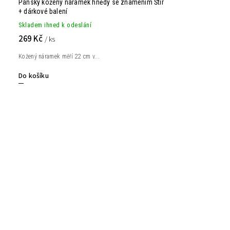
Pánský kožený náramek hnědý se znamením Štír
+ dárkové balení
Skladem ihned k odeslání
269 Kč
/ ks
Kožený náramek měří 22 cm v...
Do košíku