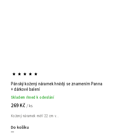
Pánský kožený náramek hnědý se znamením Panna
+ dárkové balení
Skladem ihned k odeslání
269 Kč
/ ks
Kožený náramek měří 22 cm v...
Do košíku