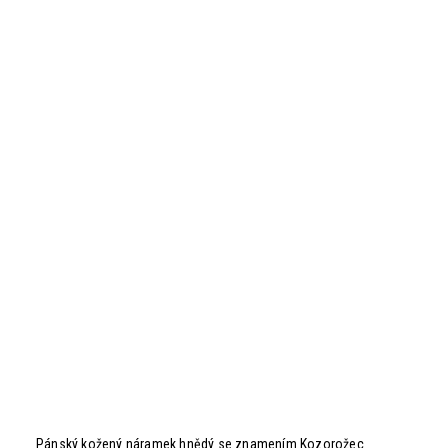
Pánský kožený náramek hnědý se znamením Kozorožec