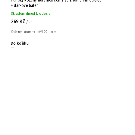
Pánský kožený náramek černý se znamením Strelec
+ dárkové balení
Skladem ihned k odeslání
269 Kč
/ ks
Kožený náramek měří 22 cm v...
Do košíku