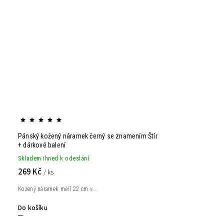
Pánský kožený náramek černý se znamením Štír
+ dárkové balení
Skladem ihned k odeslání
269 Kč
/ ks
Kožený náramek měří 22 cm v...
Do košíku