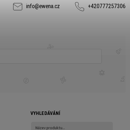
info
@
ewena.cz
+420777257306
VYHLEDÁVÁNÍ