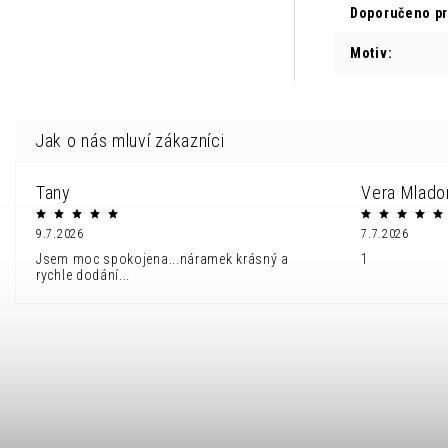
Doporučeno p
Motiv
:
Tany
Vera Mlado
9.7.2026
7.7.2026
Jsem moc spokojena...náramek krásný a
1
rychle dodání...