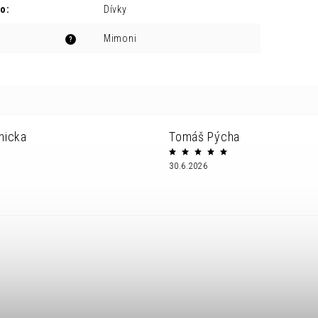
ro
:
Dívky
Mimoni
?
nicka
Tomáš Pýcha
30.6.2026