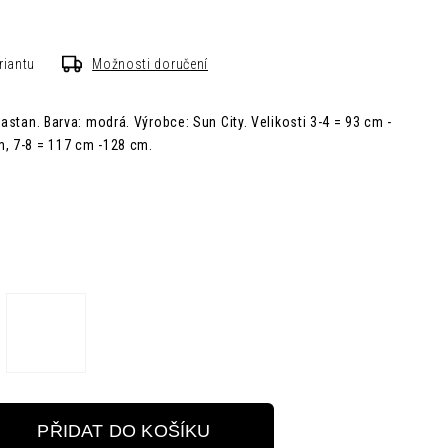
riantu
Možnosti doručení
lastan. Barva: modrá. Výrobce: Sun City. Velikosti 3-4 = 93 cm -
m, 7-8 = 117 cm -128 cm.
PŘIDAT DO KOŠÍKU