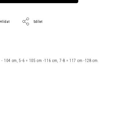
Hlídat
Sdílet
cm - 104 cm, 5-6 = 105 cm -116 cm, 7-8 = 117 cm -128 cm.