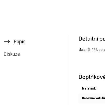
Detailní p
Popis
Materiál: 95% poly
Diskuze
Doplňkové
Materíál
:
Barevné odstí