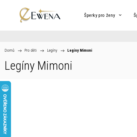
Šperky pro ženy
Š
Domů
/
Pro děti
/
Legíny
/
Legíny Mimoni
Legíny Mimoni