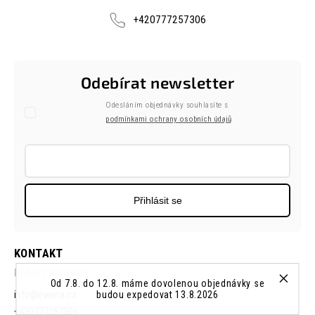
+420777257306
Odebírat newsletter
Odesláním objednávky souhlasíte s
podmínkami ochrany osobních údajů
Přihlásit se
KONTAKT
Róbert Galuščak
Od 7.8. do 12.8. máme dovolenou objednávky se
budou expedovat 13.8.2026
info
@
ewena.cz
+420777257306