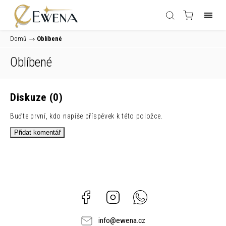
Domů
/
Oblíbené
Oblíbené
Diskuze (0)
Buďte první, kdo napíše příspěvek k této položce.
Přidat komentář
Facebook
Instagram
Whatsapp
info
@
ewena.cz