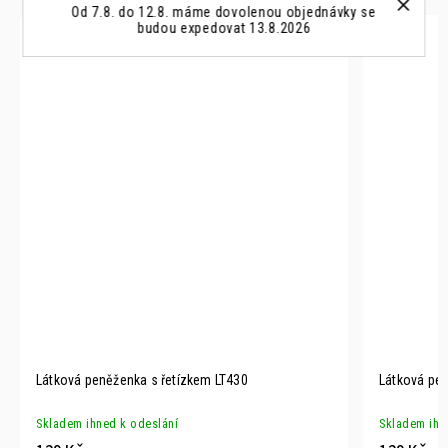
Od 7.8. do 12.8. máme dovolenou objednávky se
budou expedovat 13.8.2026
Látková peněženka s řetízkem LT430
Látková pe
Skladem ihned k odeslání
Skladem ihn