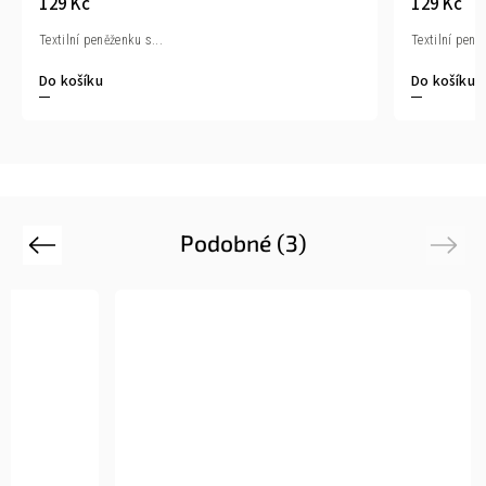
129 Kč
129 Kč
Textilní peněženku s...
Textilní peně
Do košíku
Do košíku
Podobné (3)
Previous
Next