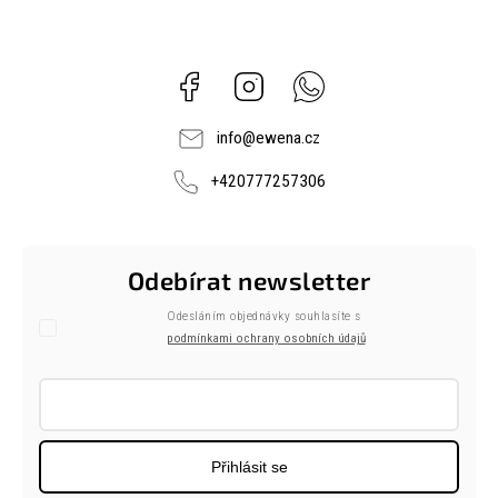
Facebook
Instagram
Whatsapp
info
@
ewena.cz
+420777257306
Odebírat newsletter
Odesláním objednávky souhlasíte s
podmínkami ochrany osobních údajů
Přihlásit se