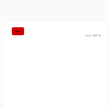
5 + 1
Kód:
98918