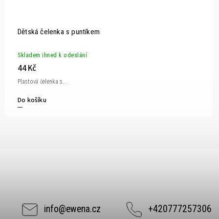
Dětská čelenka s puntíkem
Skladem ihned k odeslání
44 Kč
Plastová čelenka s...
Do košíku
info
@
ewena.cz
+420777257306