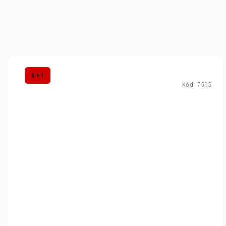
5 + 1
Kód:
7515