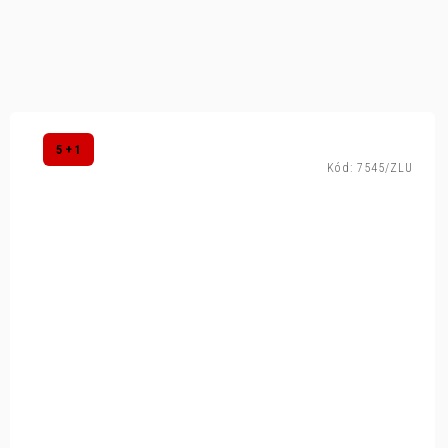
5 + 1
Kód:
7545/ZLU