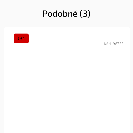
Podobné (3)
5 + 1
Kód:
98738