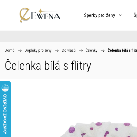
Šperky pro ženy
Š
Domů
/
Doplňky pro ženy
/
Do vlasů
/
Čelenky
/
Čelenka bílá s flit
Čelenka bílá s flitry