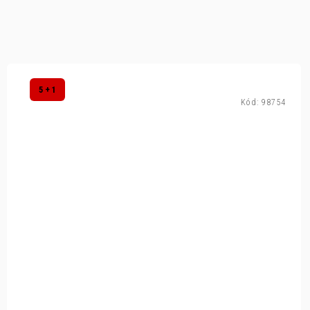
5 + 1
Kód:
98754