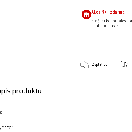
Akce 5+1 zdarma
Stačí si koupit alespo
máte od nás zdarma. 
Zeptat se
opis produktu
ks
yester