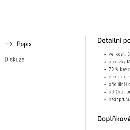
Detailní p
Popis
velikost. 
Diskuze
ponožky M
70 % bavl
cena za j
oficiální l
údržba :
p
nedopručuj
Doplňkové