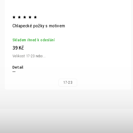
Chlapecké požky s motivem
Skladem ihned k odeslání
39 Kč
Velikost 17-23 nebo...
Detail
17-23