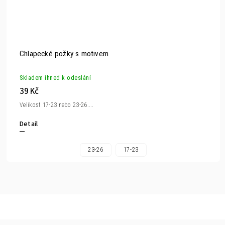
Chlapecké požky s motivem
Skladem ihned k odeslání
39 Kč
Velikost 17-23 nebo 23-26....
Detail
23-26
17-23