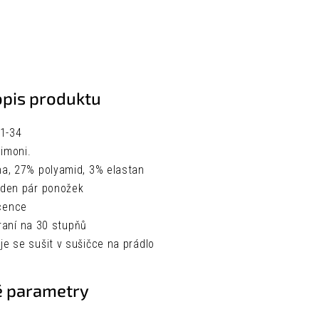
opis produktu
31-34
imoni.
na, 27% polyamid, 3% elastan
eden pár ponožek
icence
raní na 30 stupňů
e se sušit v sušičce na prádlo
 parametry