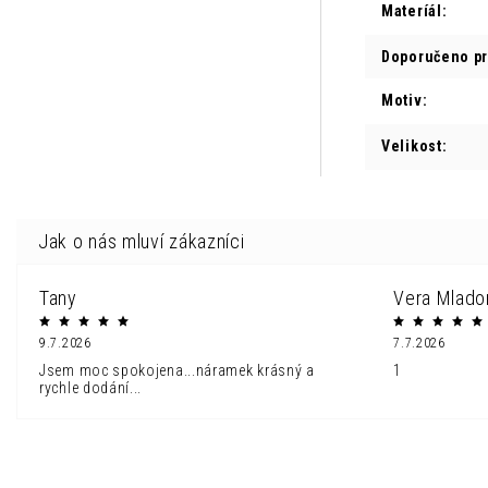
Materíál
:
Doporučeno p
Motiv
:
Velikost
:
Tany
Vera Mlado
9.7.2026
7.7.2026
Jsem moc spokojena...náramek krásný a
1
rychle dodání...