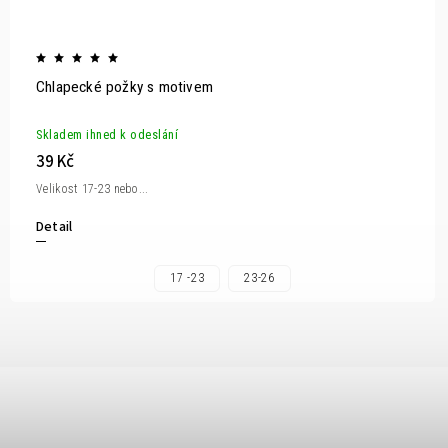
Chlapecké požky s motivem
Skladem ihned k odeslání
39 Kč
Velikost 17-23 nebo...
Detail
17 -23
23-26