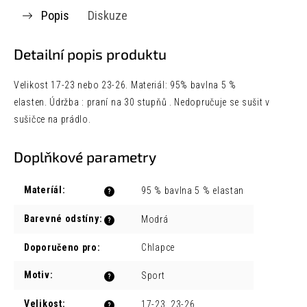
Popis
Diskuze
Detailní popis produktu
Velikost 17-23 nebo 23-26.
Materiál: 95% bavlna 5 %
elasten.
Údržba : p
raní na 30 stupňů .
Nedopručuje se sušit v
sušičce na prádlo.
Doplňkové parametry
Materíál
:
95 % bavlna 5 % elastan
?
Barevné odstíny
:
Modrá
?
Doporučeno pro
:
Chlapce
Motiv
:
Sport
?
Velikost
:
17-23, 23-26
?