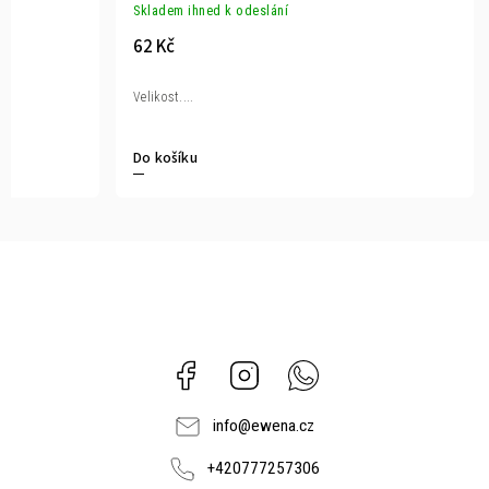
Skladem ihned k odeslání
62 Kč
Velikost....
Do košíku
Facebook
Instagram
Whatsapp
info
@
ewena.cz
+420777257306