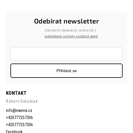
Odebírat newsletter
Odesláním objednávky souhlasíte s
podmínkami ochrany osobních údajů
Přihlásit se
KONTAKT
Róbert Galuščak
info
@
ewena.cz
+420777257306
+420777257306
Facebook