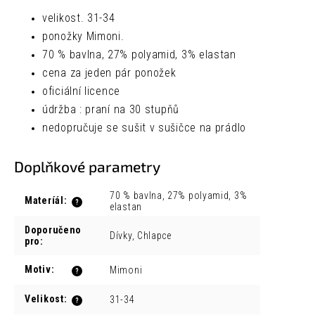
velikost. 31-34
ponožky Mimoni.
70 % bavlna, 27% polyamid, 3% elastan
cena za jeden pár ponožek
oficiální licence
údržba :
praní na 30 stupňů
nedopručuje se sušit v sušičce na prádlo
Doplňkové parametry
70 % bavlna, 27% polyamid, 3%
Materíál
:
?
elastan
Doporučeno
Dívky, Chlapce
pro
:
Motiv
:
Mimoni
?
Velikost
:
31-34
?