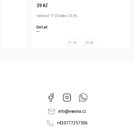
39 Kč
Velikost 17-23 nebo 23-26....
Detail
17 -23
23-26
Facebook
Instagram
Whatsapp
info
@
ewena.cz
+420777257306