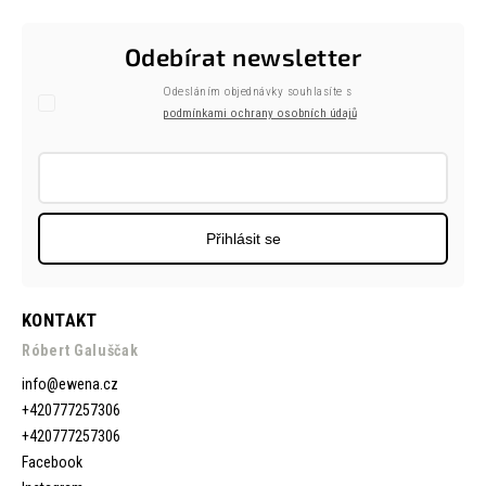
Odebírat newsletter
Odesláním objednávky souhlasíte s
podmínkami ochrany osobních údajů
Přihlásit se
KONTAKT
Róbert Galuščak
info
@
ewena.cz
+420777257306
+420777257306
Facebook