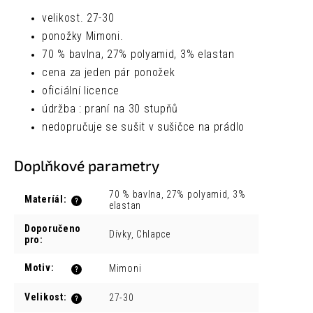
velikost. 27-30
ponožky Mimoni.
70 % bavlna, 27% polyamid, 3% elastan
cena za jeden pár ponožek
oficiální licence
údržba :
praní na 30 stupňů
nedopručuje se sušit v sušičce na prádlo
Doplňkové parametry
70 % bavlna, 27% polyamid, 3%
Materíál
:
?
elastan
Doporučeno
Dívky, Chlapce
pro
:
Motiv
:
Mimoni
?
Velikost
:
27-30
?