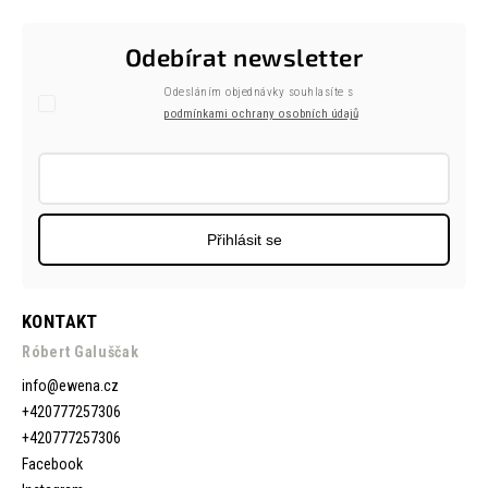
Odebírat newsletter
Odesláním objednávky souhlasíte s
podmínkami ochrany osobních údajů
Přihlásit se
KONTAKT
Róbert Galuščak
info
@
ewena.cz
+420777257306
+420777257306
Facebook