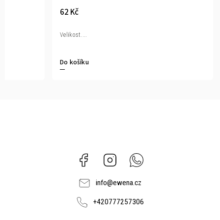
62 Kč
Velikost....
Do košíku
Facebook
Instagram
Whatsapp
info
@
ewena.cz
+420777257306