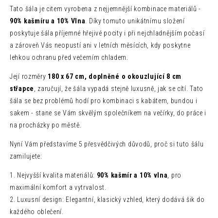
Tato šála je citem vyrobena z nejjemnější kombinace materiálů -
90% kašmíru a 10% Vlna
. Díky tomuto unikátnímu složení
poskytuje šála příjemné hřejivé pocity i při nejchladnějším počasí
a zároveň Vás neopustí ani v letních měsících, kdy poskytne
lehkou ochranu před večerním chladem.
Její rozměry
180 x 67 cm, doplněné o okouzlující 8 cm
střapce
, zaručují, že šála vypadá stejně luxusně, jak se cítí. Tato
šála se bez problémů hodí pro kombinaci s kabátem, bundou i
sakem - stane se Vám skvělým společníkem na večírky, do práce i
na procházky po městě.
Nyní Vám představíme 5 přesvědčivých důvodů, proč si tuto šálu
zamilujete:
1. Nejvyšší kvalita materiálů:
90% kašmír a 10% vlna
, pro
maximální komfort a vytrvalost.
2. Luxusní design: Elegantní, klasický vzhled, který dodává šik do
každého oblečení.