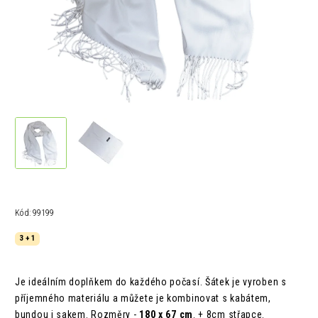
Kód:
99199
3 + 1
Je ideálním doplňkem do každého počasí. Šátek je vyroben s
příjemného materiálu a můžete je kombinovat s kabátem,
bundou i sakem.
Rozměry -
180 x 67 cm
. + 8cm střapce.