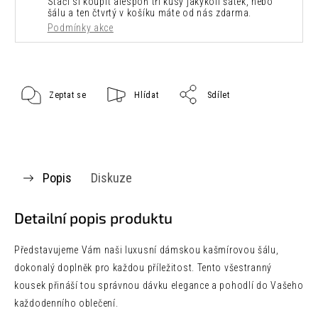
Stačí si koupit alespoň tři kusy jakýkoli šátek, nebo
šálu a ten čtvrtý v košíku máte od nás zdarma.
Podmínky akce
Zeptat se
Hlídat
Sdílet
Popis
Diskuze
Detailní popis produktu
Představujeme Vám naši luxusní dámskou kašmírovou šálu,
dokonalý doplněk pro každou příležitost. Tento všestranný
kousek přináší tou správnou dávku elegance a pohodlí do Vašeho
každodenního oblečení.