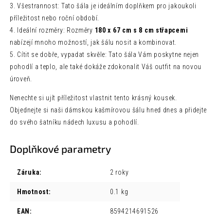
3. Všestrannost: Tato šála je ideálním doplňkem pro jakoukoli
příležitost nebo roční období.
4. Ideální rozměry: Rozměry
180 x 67 cm s 8 cm střapcemi
nabízejí mnoho možností, jak šálu nosit a kombinovat.
5. Cítit se dobře, vypadat skvěle: Tato šála Vám poskytne nejen
pohodlí a teplo, ale také dokáže zdokonalit Váš outfit na novou
úroveň.
Nenechte si ujít příležitost vlastnit tento krásný kousek.
Objednejte si naši dámskou kašmírovou šálu hned dnes a přidejte
do svého šatníku nádech luxusu a pohodlí.
Doplňkové parametry
Záruka
:
2 roky
Hmotnost
:
0.1 kg
EAN
:
8594214691526