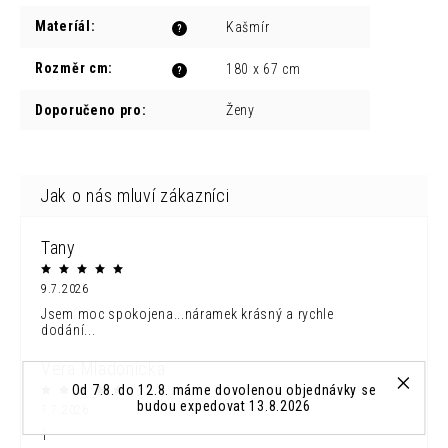
Materíál
:
Kašmír
?
Rozměr cm
:
180 x 67 cm
?
Doporučeno pro
:
Ženy
Tany
9.7.2026
Jsem moc spokojena...náramek krásný a rychle
dodání...
Vera Mladonicka
Od 7.8. do 12.8. máme dovolenou objednávky se
budou expedovat 13.8.2026
7.7.2026
1