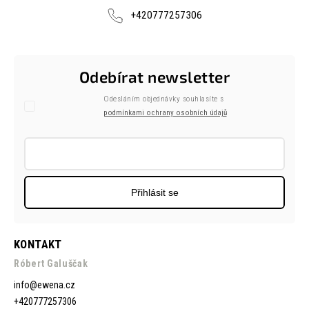
+420777257306
Odebírat newsletter
Odesláním objednávky souhlasíte s
podmínkami ochrany osobních údajů
Přihlásit se
KONTAKT
Róbert Galuščak
info
@
ewena.cz
+420777257306