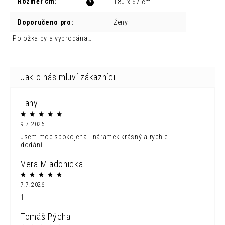
Rozměr cm
:
180 x 67 cm
?
Doporučeno pro
:
Ženy
Položka byla vyprodána…
Tany
9.7.2026
Jsem moc spokojena...náramek krásný a rychle
dodání...
Vera Mladonicka
7.7.2026
1
Tomáš Pýcha