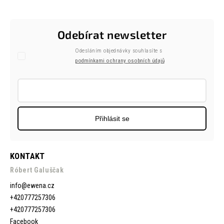
Odebírat newsletter
Odesláním objednávky souhlasíte s
podmínkami ochrany osobních údajů
Přihlásit se
KONTAKT
Róbert Galuščak
info
@
ewena.cz
+420777257306
+420777257306
Facebook