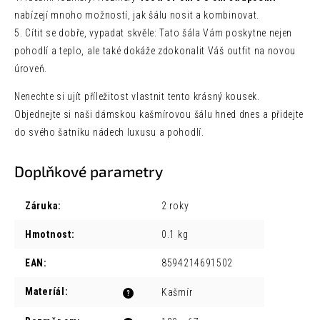
nabízejí mnoho možností, jak šálu nosit a kombinovat.
5. Cítit se dobře, vypadat skvěle: Tato šála Vám poskytne nejen
pohodlí a teplo, ale také dokáže zdokonalit Váš outfit na novou
úroveň.
Nenechte si ujít příležitost vlastnit tento krásný kousek.
Objednejte si naši dámskou kašmírovou šálu hned dnes a přidejte
do svého šatníku nádech luxusu a pohodlí.
Doplňkové parametry
Záruka
:
2 roky
Hmotnost
:
0.1 kg
EAN
:
8594214691502
Materíál
:
Kašmír
?