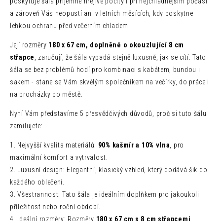
poskytuje šála příjemné hřejivé pocity i při nejchladnějším počasí
a zároveň Vás neopustí ani v letních měsících, kdy poskytne
lehkou ochranu před večerním chladem.
Její rozměry
180 x 67 cm, doplněné o okouzlující 8 cm
střapce
, zaručují, že šála vypadá stejně luxusně, jak se cítí. Tato
šála se bez problémů hodí pro kombinaci s kabátem, bundou i
sakem - stane se Vám skvělým společníkem na večírky, do práce i
na procházky po městě.
Nyní Vám představíme 5 přesvědčivých důvodů, proč si tuto šálu
zamilujete:
1. Nejvyšší kvalita materiálů:
90% kašmír a 10% vlna
, pro
maximální komfort a vytrvalost.
2. Luxusní design: Elegantní, klasický vzhled, který dodává šik do
každého oblečení.
3. Všestrannost: Tato šála je ideálním doplňkem pro jakoukoli
příležitost nebo roční období.
4. Ideální rozměry: Rozměry
180 x 67 cm s 8 cm střapcemi