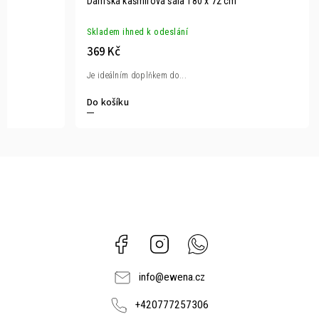
Dámská kašmírová šála 180 x 72 cm
Skladem ihned k odeslání
369 Kč
Je ideálním doplňkem do...
Do košíku
Facebook
Instagram
Whatsapp
info
@
ewena.cz
+420777257306