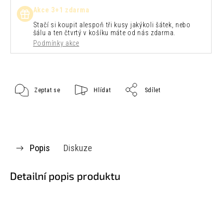
Akce 3+1 zdarma
Stačí si koupit alespoň tři kusy jakýkoli šátek, nebo
šálu a ten čtvrtý v košíku máte od nás zdarma.
Podmínky akce
Zeptat se
Hlídat
Sdílet
Popis
Diskuze
Detailní popis produktu