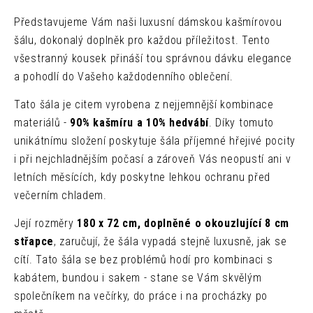
Představujeme Vám naši luxusní dámskou kašmírovou
šálu, dokonalý doplněk pro každou příležitost. Tento
všestranný kousek přináší tou správnou dávku elegance
a pohodlí do Vašeho každodenního oblečení.
Tato šála je citem vyrobena z nejjemnější kombinace
materiálů -
90% kašmíru a 10% hedvábí
. Díky tomuto
unikátnímu složení poskytuje šála příjemné hřejivé pocity
i při nejchladnějším počasí a zároveň Vás neopustí ani v
letních měsících, kdy poskytne lehkou ochranu před
večerním chladem.
Její rozměry
180 x 72 cm, doplněné o okouzlující 8 cm
střapce
, zaručují, že šála vypadá stejně luxusně, jak se
cítí. Tato šála se bez problémů hodí pro kombinaci s
kabátem, bundou i sakem - stane se Vám skvělým
společníkem na večírky, do práce i na procházky po