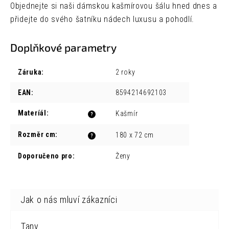
Objednejte si naši dámskou kašmírovou šálu hned dnes a
přidejte do svého šatníku nádech luxusu a pohodlí.
Doplňkové parametry
Záruka
:
2 roky
EAN
:
8594214692103
Materíál
:
Kašmír
?
Rozměr cm
:
180 x 72 cm
?
Doporučeno pro
:
Ženy
Tany