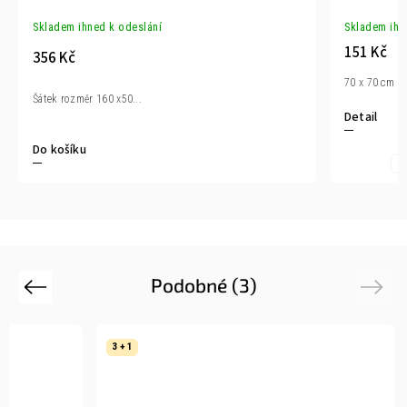
Skladem ihned k odeslání
Skladem ihn
151 Kč
356 Kč
70 x 70 cm
Šátek rozměr 160 x50...
Detail
Do košíku
Z
Podobné (3)
Previous
Next
3 + 1