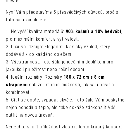
městě.
Nyní Vám představíme 5 přesvědčivých důvodů, proč si
tuto šálu zamilujete:
1. Nejvyšší kvalita materiálů:
90% kašmír a 10% hedvábí
,
pro maximální komfort a vytrvalost.
2. Luxusní design: Elegantní, klasický vzhled, který
dodává šik do každého oblečení.
3. Všestrannost: Tato šála je ideálním doplňkem pro
jakoukoli příležitost nebo roční období.
4. Ideální rozměry: Rozměry
180 x 72 cm s 8 cm
střapcemi
nabízejí mnoho možností, jak šálu nosit a
kombinovat.
5. Cítit se dobře, vypadat skvěle: Tato šála Vám poskytne
nejen pohodlí a teplo, ale také dokáže zdokonalit Váš
outfit na novou úroveň.
Nenechte si ujít příležitost vlastnit tento krásný kousek.