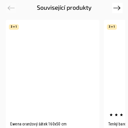
Související produkty
Previous
Next
3 + 1
3 + 1
Ewena oranžový šátek 160x50 cm
Tenký barev