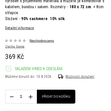
vyroben s příjemného materiálu a můžete je kombinovat s
kabátem, bundou i sakem. Rozměry -
180 x 72 cm
. + 8cm
střapce.
Složení -
90% cashmere 10% silk
.
Detailní informace
Neohodnoceno
Značka:
Ewena
369 Kč
SKLADEM IHNED K ODESLÁNÍ
Můžeme doručit do:
10.8.2026
Možnosti doručení
PŘIDAT DO KOŠÍKU