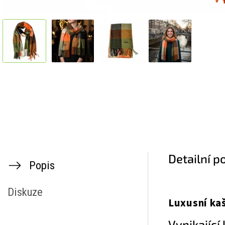
Detailní p
Popis
Diskuze
Luxusní ka
Vynikající