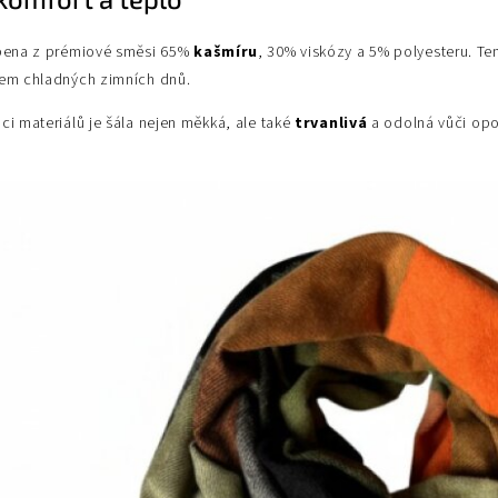
obena z prémiové směsi 65%
kašmíru
, 30% viskózy a 5% polyesteru. Te
hem chladných zimních dnů.
ci materiálů je šála nejen měkká, ale také
trvanlivá
a odolná vůči opot