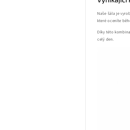
Naše šála je vyr
které oceníte bě
Díky této kombina
celý den.