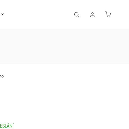
Gravírování
Pro děti
Výprodej
Bižuterie
no
ESLÁNÍ