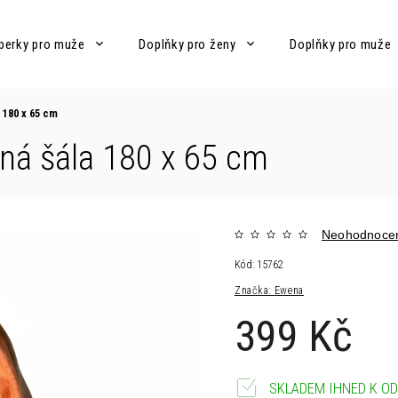
perky pro muže
Doplňky pro ženy
Doplňky pro muže
 180 x 65 cm
ná šála 180 x 65 cm
Neohodnoce
Kód:
15762
Značka:
Ewena
399 Kč
SKLADEM IHNED K OD