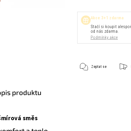
Akce 3+1 zdarma
Stačí si koupit alespoň
od nás zdarma.
Podmínky akce
Zeptat se
opis produktu
šmírová směs
 komfort a teplo