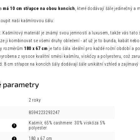
la
má 10 cm střapce na obou koncích
, které dodávají šále jedinečný a 
koupit naši kašmírovou šálu:
: Kašmírový materiál je známý svou jemností a luxusem, takže vás tato 
Lze ji kombinovat se všemi druhy oblečení - ať už je to bunda, kabát nebo
íky rozměrům
180 x 67 cm
je tato šála ideální pro každé roční období a po
e vyrobena z vysoce kvalitní směsi kašmíru, viskózy a polyesteru, což zaru
d: 8 cm střapce na koncích šály dodávají šále unikátní vzhled a zajímavý
 parametry
2 roky
8594223293247
Kašmír, 65% cashmere 30% viskóza 5%
?
polyester
180 x 67 cm
?