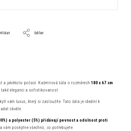
Hlídat
Sdílet
st a jakékoliv počasí. Kašmírová šála o rozměrech
180 x 67 cm
e také eleganci a sofistikovanost.
tl vám luxus, který si zasloužíte. Tato šála je ideální k
adat skvěle.
%) a polyester (5%) přidávají pevnost a odolnost proti
ála vám poskytne všechno, co potřebujete.