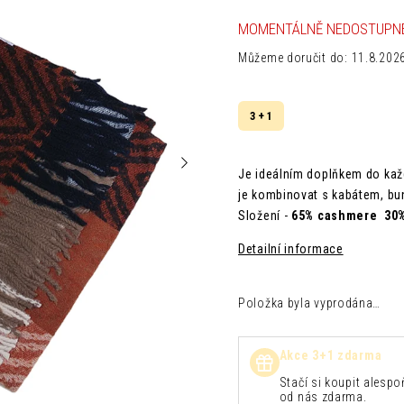
MOMENTÁLNĚ NEDOSTUPN
Můžeme doručit do:
11.8.202
3 + 1
Je ideálním doplňkem do kaž
je kombinovat s kabátem, b
Složení -
65% cashmere 30% 
Detailní informace
Položka byla vyprodána…
Akce 3+1 zdarma
Stačí si koupit alespoň
od nás zdarma.