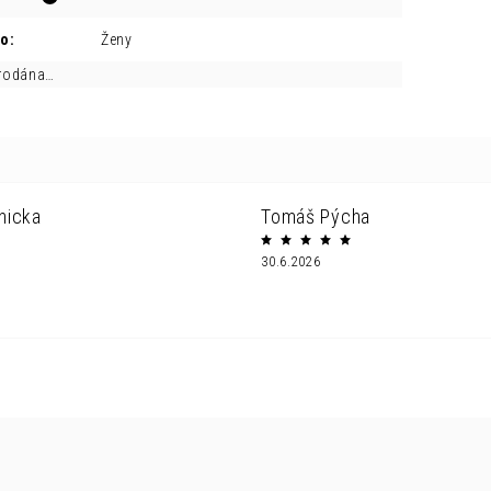
ro
:
Ženy
prodána…
nicka
Tomáš Pýcha
30.6.2026