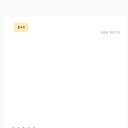
3 + 1
Kód:
99170