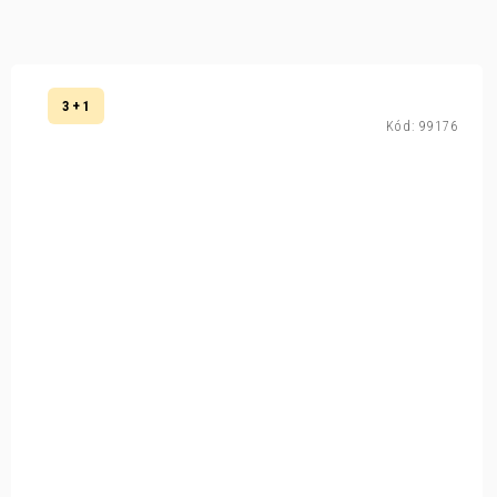
3 + 1
Kód:
99176