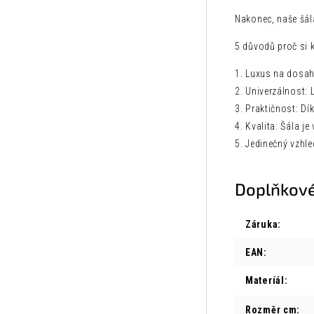
Nakonec, naše šá
5 důvodů proč si 
1. Luxus na dosah
2. Univerzálnost: 
3. Praktičnost: D
4. Kvalita: Šála j
5. Jedinečný vzhle
Doplňkové
Záruka
:
EAN
:
Materíál
:
Rozměr cm
: