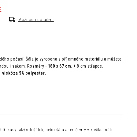
É
6
Možnosti doručení
dého počasí. Šála je vyrobena s příjemného materiálu a můžete
undou i sakem.
Rozměry -
180 x 67 cm
. + 8 cm střapce.
viskóza 5% polyester
.
 tři kusy jakýkoli šátek, nebo šálu a ten čtvrtý v košíku máte