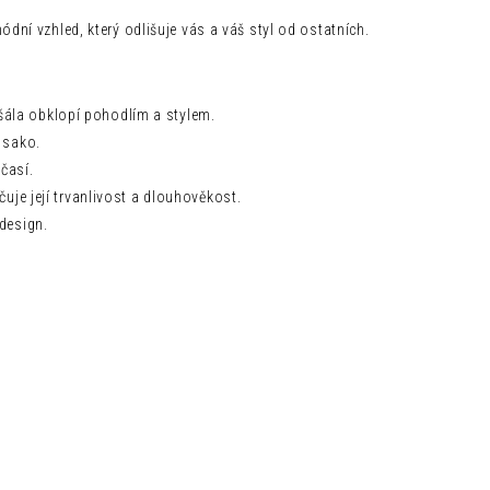
módní vzhled, který odlišuje vás a váš styl od ostatních.
šála obklopí pohodlím a stylem.
 sako.
časí.
čuje její trvanlivost a dlouhověkost.
 design.