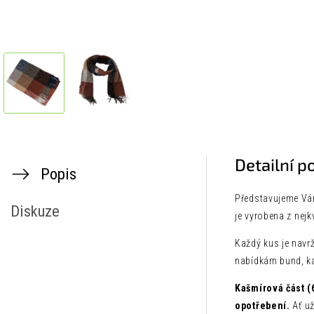
Detailní p
Popis
Představujeme Vám
Diskuze
je vyrobena z nejk
Každý kus je navrž
nabídkám bund, ka
Kašmírová část (
opotřebení.
Ať už