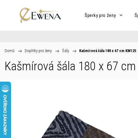
Šperky pro ženy
Š
Domů
/
Doplňky pro ženy
/
Šály
/
Kašmírová šála 180 x 67 cm KM125
Kašmírová šála 180 x 67 c