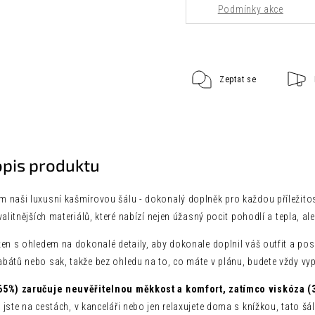
Podmínky akce
Zeptat se
opis produktu
 naši luxusní kašmírovou šálu - dokonalý doplněk pro každou příležito
valitnějších materiálů, které nabízí nejen úžasný pocit pohodlí a tepla, al
en s ohledem na dokonalé detaily, aby dokonale doplnil váš outfit a posky
bátů nebo sak, takže bez ohledu na to, co máte v plánu, budete vždy vyp
65%) zaručuje neuvěřitelnou měkkost a komfort, zatímco viskóza (30
 jste na cestách, v kanceláři nebo jen relaxujete doma s knížkou, tato š