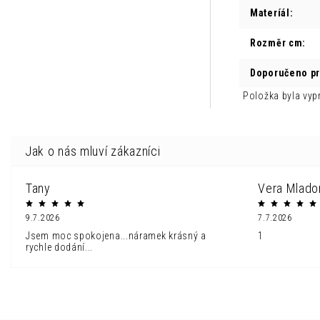
Materíál
:
Rozměr cm
:
Doporučeno p
Položka byla vy
Tany
Vera Mlado
9.7.2026
7.7.2026
Jsem moc spokojena...náramek krásný a
1
rychle dodání...