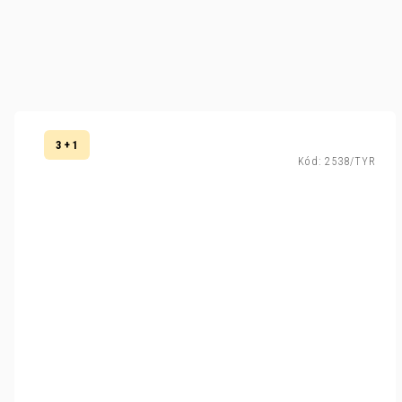
3 + 1
Kód:
2538/TYR