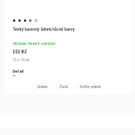
Tenký barevný šátek/různé barvy
Skladem ihned k odeslání
151 Kč
70 x 70 cm
Detail
Zelená
Žlutá
Světle zelená