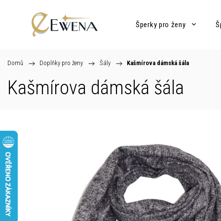
Šperky pro ženy
Š
Domů
/
Doplňky pro ženy
/
Šály
/
Kašmírova dámská šála
Kašmírova dámská šála