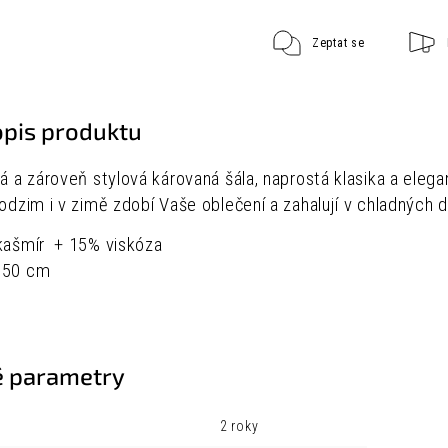
Zeptat se
opis produktu
ká a zároveň stylová károvaná šála, naprostá klasika a ele
podzim i v zimě zdobí Vaše oblečení a zahalují v chladných 
 kašmír + 15% viskóza
150 cm
 parametry
2 roky