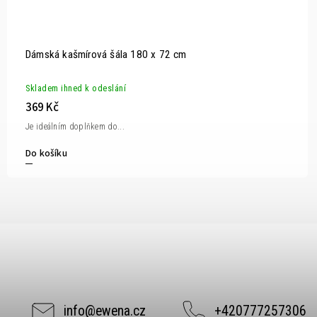
Dámská kašmírová šála 180 x 72 cm
Skladem ihned k odeslání
369 Kč
Je ideálním doplňkem do...
Do košíku
info
@
ewena.cz
+420777257306