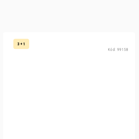
3 + 1
Kód:
99158