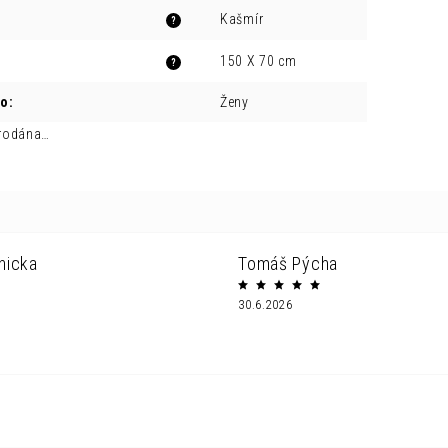
Kašmír
?
150 X 70 cm
?
ro
:
Ženy
prodána…
nicka
Tomáš Pýcha
30.6.2026