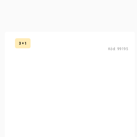
3 + 1
Kód:
99195