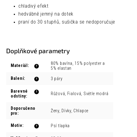
chladivý efekt
hedvábně jemný na dotek
praní do 30 stupňů, sušička se nedoporučuje
Doplňkové parametry
80% bavlna, 15% polyester a
Materíál
:
?
5% elastan
Balení
:
3 páry
?
Barevné
?
Růžová, Fialová, Světle modrá
odstíny
:
Doporučeno
Ženy, Dívky, Chlapce
pro
:
Motiv
:
Psí tlapka
?