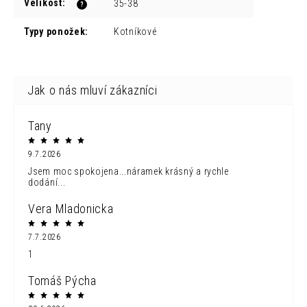
Velikost
:
35-38
?
Typy ponožek
:
Kotníkové
Tany
9.7.2026
Jsem moc spokojena...náramek krásný a rychle
dodání...
Vera Mladonicka
7.7.2026
1
Tomáš Pýcha