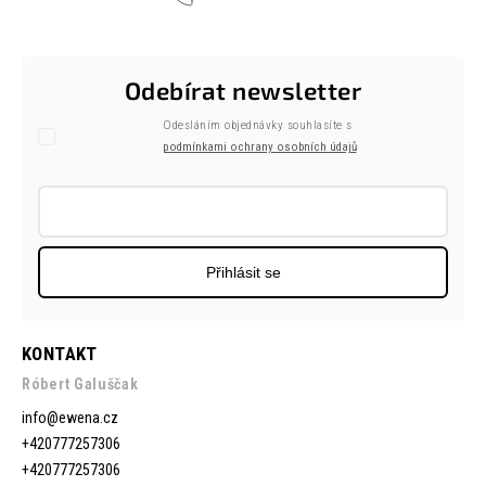
Odebírat newsletter
Odesláním objednávky souhlasíte s
podmínkami ochrany osobních údajů
Přihlásit se
KONTAKT
Róbert Galuščak
info
@
ewena.cz
+420777257306
+420777257306