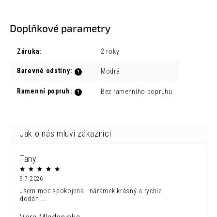
Doplňkové parametry
Záruka
:
2 roky
Barevné odstíny
:
Modrá
?
Ramenní popruh
:
Bez ramenního popruhu
?
Tany
9.7.2026
Jsem moc spokojena...náramek krásný a rychle
dodání...