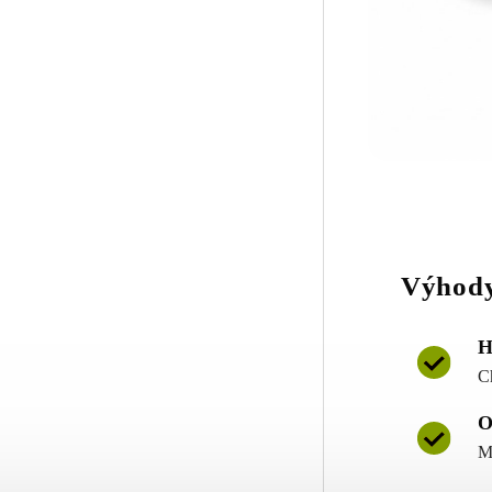
Výhody
H
C
O
M