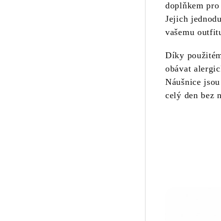
doplňkem pro k
Jejich jednodu
vašemu outfit
Díky použité
obávat alergi
Náušnice jsou 
celý den bez 