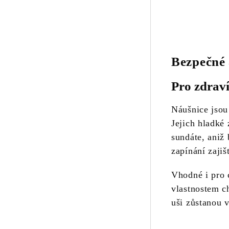
Bezpečné 
Pro zdraví
Náušnice jso
Jejich hladké 
sundáte, aniž 
zapínání zajišť
Vhodné i pro 
vlastnostem ch
uši zůstanou 