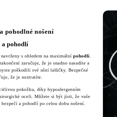
a pohodlné nošení
 a pohodlí
u navrženy s ohledem na maximální
pohodlí
.
zakončení zaručuje, že je snadno nasadíte a
byste poškodili své ušní lalůčky. Bezpečné
uje, že je neztratíte.
citlivou pokožku, díky hypoalergenním
irurgické oceli. Můžete si být jisti, že vaše
v bezpečí a pohodlí po celou dobu nošení.