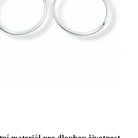
tní materiál pro dlouhou životnost