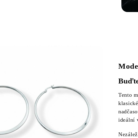
Moder
Buďte
Tento m
klasick
nadčaso
ideální
Nezáleží