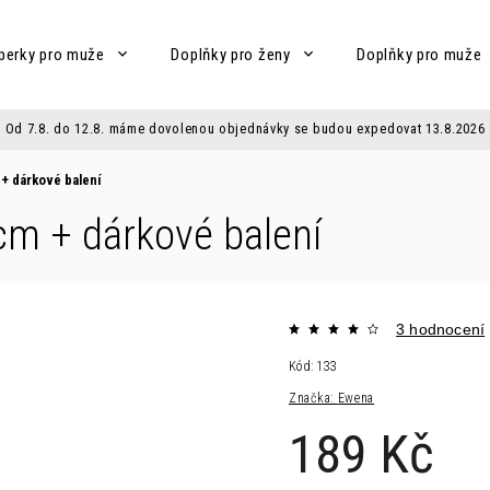
perky pro muže
Doplňky pro ženy
Doplňky pro muže
Od 7.8. do 12.8. máme dovolenou objednávky se budou expedovat 13.8.2026
m
+ dárkové balení
 cm
+ dárkové balení
3 hodnocení
Kód:
133
Značka:
Ewena
189 Kč