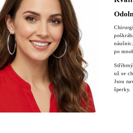
Odoln
Chirurg
poškráb
náušnic
po mnoho
Stříbrný
už se c
Jsou na
šperky.