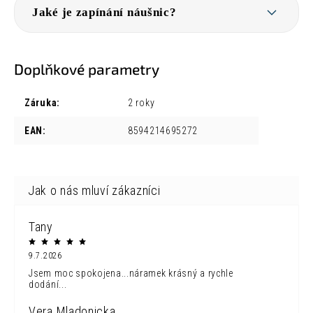
Jaké je zapínání náušnic?
Doplňkové parametry
Záruka
:
2 roky
EAN
:
8594214695272
Tany
9.7.2026
Jsem moc spokojena...náramek krásný a rychle
dodání...
Vera Mladonicka