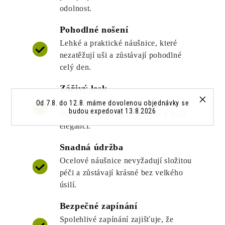
odolnost.
Pohodlné nošení
Lehké a praktické náušnice, které
nezatěžují uši a zůstávají pohodlné
celý den.
Zářivý lesk
Skleněné kamínky dodávají jemný
Od 7.8. do 12.8. máme dovolenou objednávky se
budou expedovat 13.8.2026
třpyt, který upoutá pozornost a dodá
eleganci.
Snadná údržba
Ocelové náušnice nevyžadují složitou
péči a zůstávají krásné bez velkého
úsilí.
Bezpečné zapínání
Spolehlivé zapínání zajišťuje, že