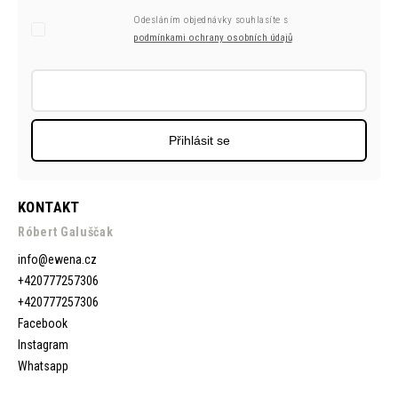
Odesláním objednávky souhlasíte s
podmínkami ochrany osobních údajů
Přihlásit se
KONTAKT
Róbert Galuščak
info
@
ewena.cz
+420777257306
+420777257306
Facebook
Instagram
Whatsapp