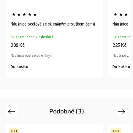
Náušnice ocelové se skleněným proužkem černá
Náušnice s
Skladem ihned k odeslání
Skladem ihn
209 Kč
225 Kč
Náušnice ocel se skleněným...
Náušnice z br
Do košíku
Do košíku
Podobné (3)
Previous
Next
3 + 1
3 + 1