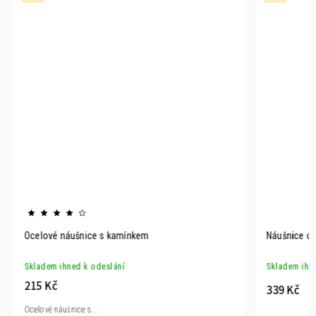
Ocelové náušnice s kamínkem
Náušnice oc
Skladem ihned k odeslání
Skladem ihn
215 Kč
339 Kč
Ocelové náušnice s...