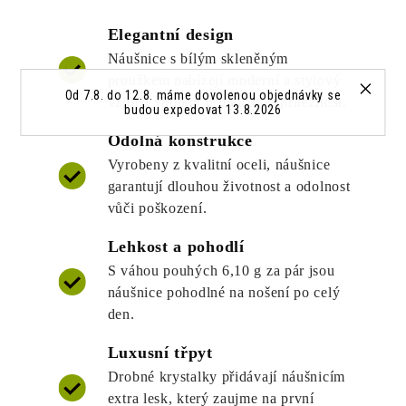
Elegantní design
Náušnice s bílým skleněným
proužkem nabízejí moderní a stylový
Od 7.8. do 12.8. máme dovolenou objednávky se
vzhled vhodný pro každou příležitost.
budou expedovat 13.8.2026
Odolná konstrukce
Vyrobeny z kvalitní oceli, náušnice
garantují dlouhou životnost a odolnost
vůči poškození.
Lehkost a pohodlí
S váhou pouhých 6,10 g za pár jsou
náušnice pohodlné na nošení po celý
den.
Luxusní třpyt
Drobné krystalky přidávají náušnicím
extra lesk, který zaujme na první