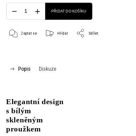
PŘIDAT DO KOŠÍKU
Zeptat se
Hlídat
Sdílet
Popis
Diskuze
Elegantní design
s bílým
skleněným
proužkem