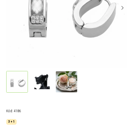
Kód:
4186
3 + 1