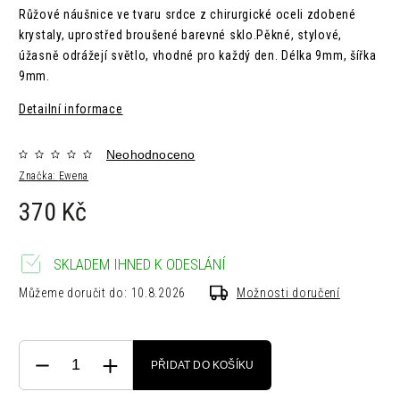
R
ůžové
náušnice ve tvaru srdce z chirurgické oceli zdobené
krystaly, uprostřed broušené barevné sklo.Pěkné, stylové,
úžasně odrážejí světlo, vhodné pro každý den. Délka 9mm, šířka
9mm.
Detailní informace
Neohodnoceno
Značka:
Ewena
370 Kč
SKLADEM IHNED K ODESLÁNÍ
Můžeme doručit do:
10.8.2026
Možnosti doručení
PŘIDAT DO KOŠÍKU