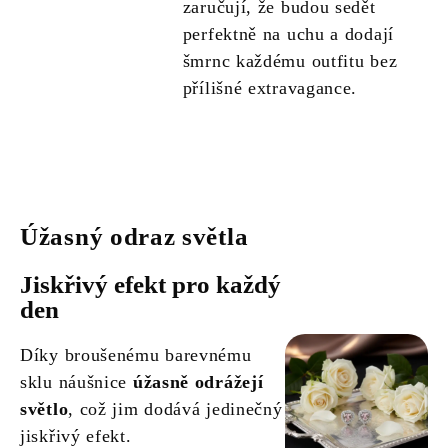
zaručují, že budou sedět
perfektně na uchu a dodají
šmrnc každému outfitu bez
přílišné extravagance.
Úžasný odraz světla
Jiskřivý efekt pro každý
den
Díky broušenému barevnému
sklu náušnice
úžasně odrážejí
světlo
, což jim dodává jedinečný
jiskřivý efekt.