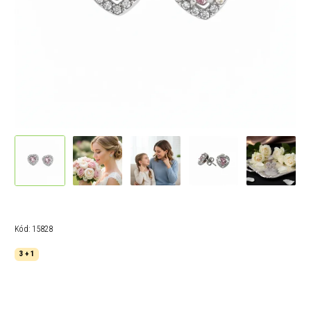
Kód:
15828
3 + 1