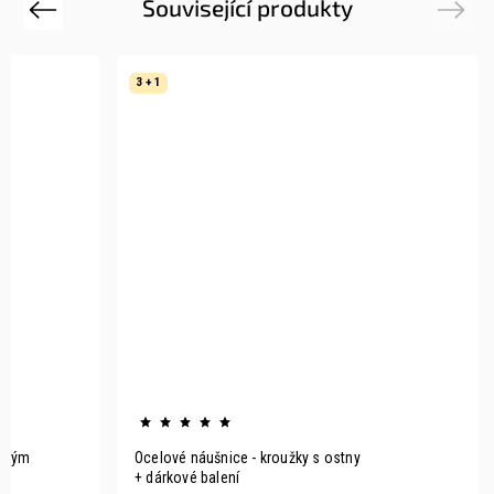
Související produkty
Previous
Next
3 + 1
něným
Ocelové náušnice - kroužky s ostny
+ dárkové balení