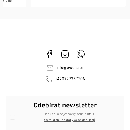
+ další
Facebook
Instagram
Whatsapp
info
@
ewena.cz
+420777257306
Odebírat newsletter
Odesláním objednávky souhlasíte s
podmínkami ochrany osobních údajů