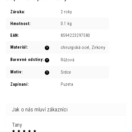
Záruka
:
2 roky
Hmotnost
:
0.1 kg
EAN
:
8594223297580
Materíál
:
chirurgická ocel, Zirkony
?
Barevné odstíny
:
Růžová
?
Motiv
:
Srdce
?
Zapínaní
:
Puzeta
Tany