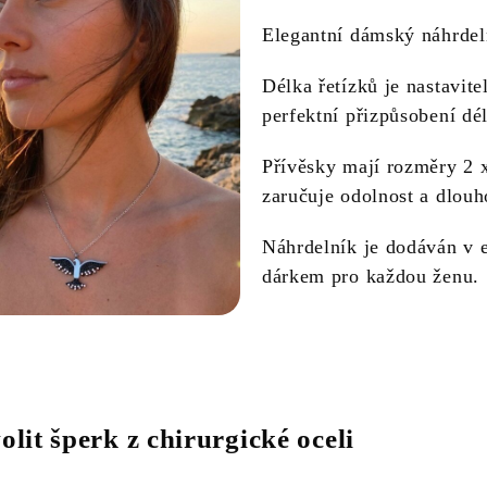
Elegantní dámský náhrdel
Délka řetízků je nastavit
perfektní přizpůsobení dé
Přívěsky mají rozměry 2 x
zaručuje odolnost a dlouh
Náhrdelník je dodáván v 
dárkem pro každou ženu.
olit šperk z chirurgické oceli