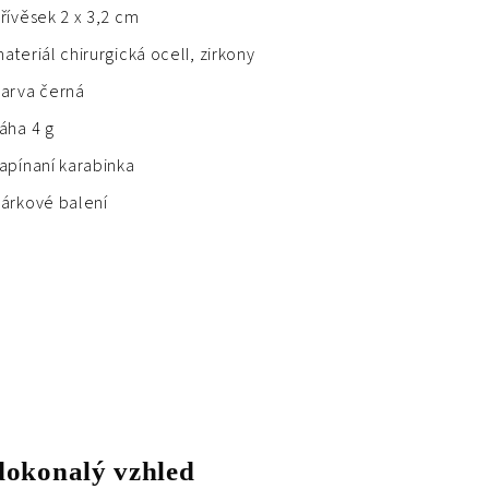
řívěsek 2 x 3,2 cm
ateriál chirurgická ocelI, zirkony
arva černá
áha 4 g
apínaní karabinka
árkové balení
dokonalý vzhled