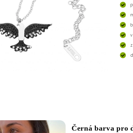
p
m
b
v
z
d
Černá barva pro 