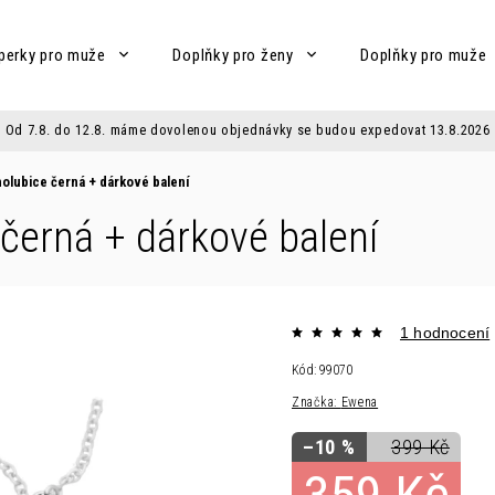
perky pro muže
Doplňky pro ženy
Doplňky pro muže
Od 7.8. do 12.8. máme dovolenou objednávky se budou expedovat 13.8.2026
holubice černá
+ dárkové balení
 černá
+ dárkové balení
1 hodnocení
Kód:
99070
Značka:
Ewena
–10 %
399 Kč