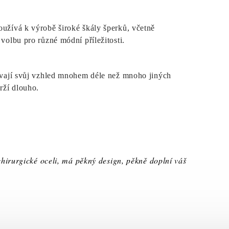
oužívá k výrobě široké škály šperků, včetně
 volbu pro různé módní příležitosti.
ovávají svůj vzhled mnohem déle než mnoho jiných
rží dlouho.
chirurgické oceli, má pěkný design, pěkně doplní váš