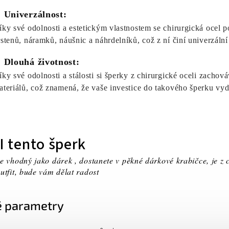
. Univerzálnost:
íky své odolnosti a estetickým vlastnostem se chirurgická ocel p
rstenů, náramků, náušnic a náhrdelníků, což z ní činí univerzální
. Dlouhá životnost:
íky své odolnosti a stálosti si šperky z chirurgické oceli zach
ateriálů, což znamená, že vaše investice do takového šperku vyd
I tento šperk
e vhodný jako dárek , dostanete v pěkné dárkové krabičce, je z 
utfit, bude vám dělat radost
 parametry