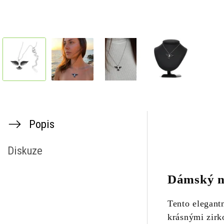
Popis
Diskuze
Dámský ná
Tento elegant
krásnými zirk