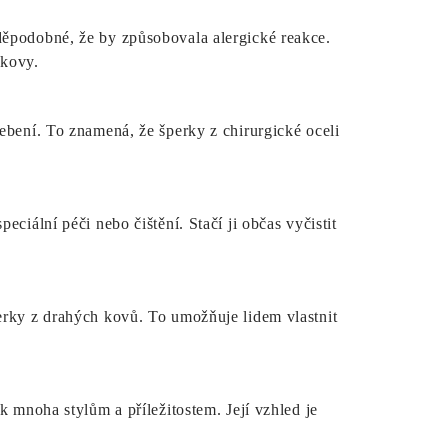
děpodobné, že by způsobovala alergické reakce.
 kovy.
ebení. To znamená, že šperky z chirurgické oceli
ciální péči nebo čištění. Stačí ji občas vyčistit
erky z drahých kovů. To umožňuje lidem vlastnit
k mnoha stylům a příležitostem. Její vzhled je