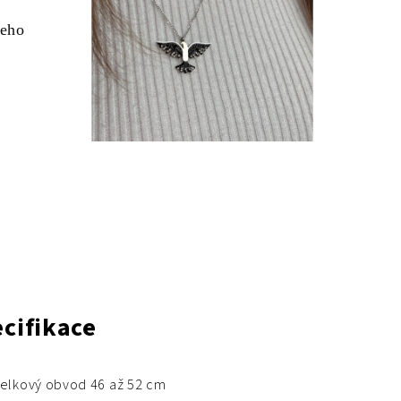
jeho
cifikace
elkový obvod 46 až 52 cm