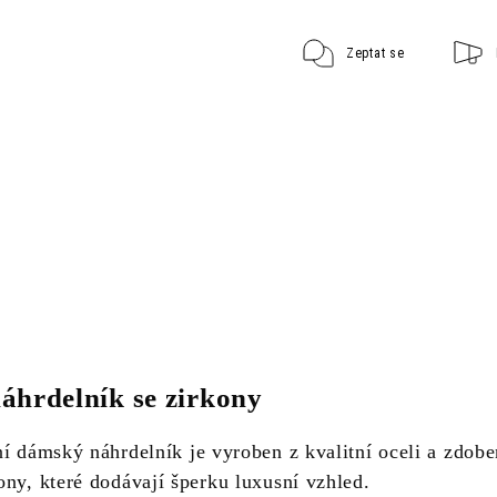
Zeptat se
hrdelník se zirkony
ní dámský náhrdelník je vyroben z kvalitní oceli a zdob
ony, které dodávají šperku luxusní vzhled.