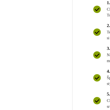
1
C
T
2
T
si
3
N
m
4
Š
st
5
C
s