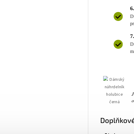
6
D
p
7
D
m
J
o
Doplňkové