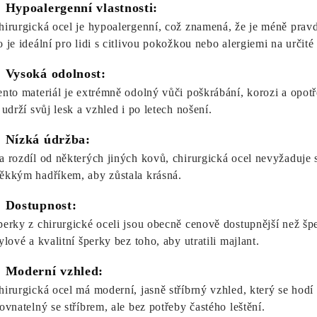
. Hypoalergenní vlastnosti:
hirurgická ocel je hypoalergenní, což znamená, že je méně prav
o je ideální pro lidi s citlivou pokožkou nebo alergiemi na určité
. Vysoká odolnost:
ento materiál je extrémně odolný vůči poškrábání, korozi a opotř
 udrží svůj lesk a vzhled i po letech nošení.
. Nízká údržba:
a rozdíl od některých jiných kovů, chirurgická ocel nevyžaduje spe
ěkkým hadříkem, aby zůstala krásná.
. Dostupnost:
perky z chirurgické oceli jsou obecně cenově dostupnější než šp
ylové a kvalitní šperky bez toho, aby utratili majlant.
. Moderní vzhled:
hirurgická ocel má moderní, jasně stříbrný vzhled, který se hodí 
rovnatelný se stříbrem, ale bez potřeby častého leštění.