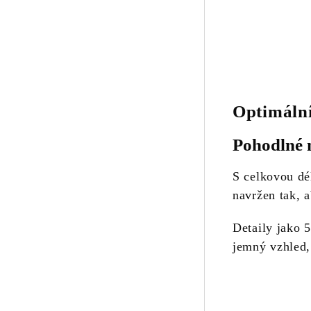
Optimáln
Pohodlné 
S celkovou d
navržen tak, a
Detaily jako 
jemný vzhled,