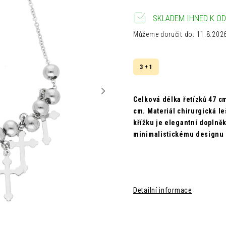
SKLADEM IHNED K OD
Můžeme doručit do:
11.8.202
3 + 1
Celková délka řetízků 47 c
cm. M
ateriál chirurgická l
křížku je elegantní doplněk
minimalistickému designu s
Detailní informace