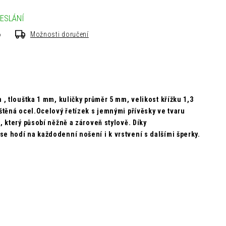
ESLÁNÍ
6
Možnosti doručení
m ,
tlouštka 1 mm,
kuličky průměr 5 mm,
velikost křížku 1,3
eštěná ocel.Ocelový řetízek s jemnými přívěsky ve tvaru
, který působí něžně a zároveň stylově. Díky
e hodí na každodenní nošení i k vrstvení s dalšími šperky.