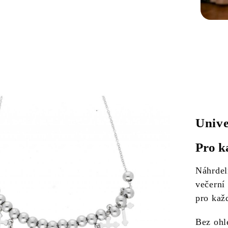
Unive
Pro k
Náhrdel
večerní
pro kaž
Bez ohl