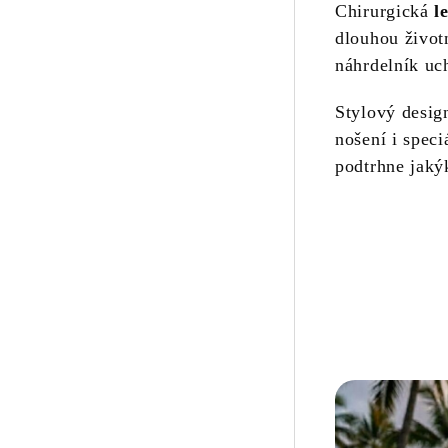
Chirurgická
l
dlouhou životn
náhrdelník uc
Stylový desig
nošení i speci
podtrhne jakýk