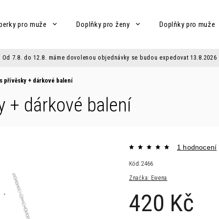
perky pro muže
Doplňky pro ženy
Doplňky pro muže
Od 7.8. do 12.8. máme dovolenou objednávky se budou expedovat 13.8.2026
s přívěsky
+ dárkové balení
ky
+ dárkové balení
1 hodnocení
Kód:
2466
Značka:
Ewena
420 Kč