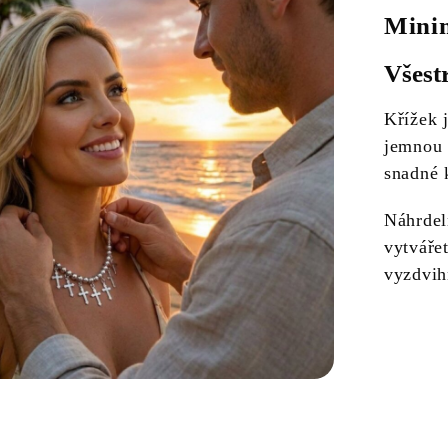
Minim
Všest
Křížek 
jemnou 
snadné 
Náhrdel
vytvářet
vyzdvihn