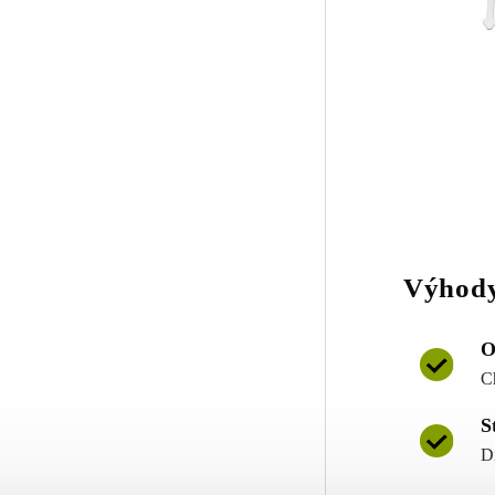
Výhody
O
C
S
D