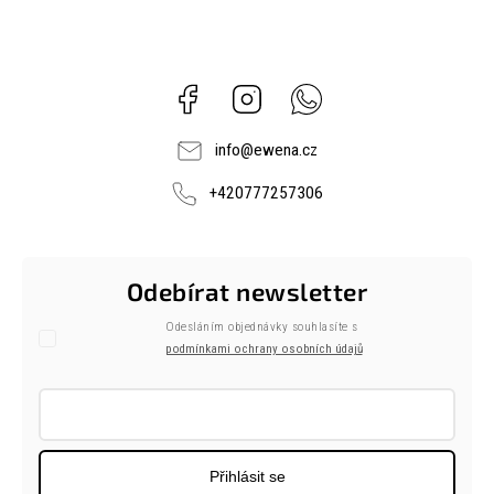
Facebook
Instagram
Whatsapp
info
@
ewena.cz
+420777257306
Odebírat newsletter
Odesláním objednávky souhlasíte s
podmínkami ochrany osobních údajů
Přihlásit se