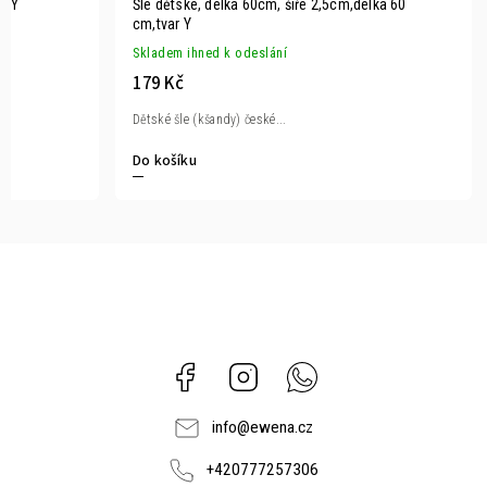
ar Y
Šle dětské, délka 60cm, šíře 2,5cm,délka 60
cm,tvar Y
Skladem ihned k odeslání
179 Kč
Dětské šle (kšandy) české...
Do košíku
Facebook
Instagram
Whatsapp
info
@
ewena.cz
+420777257306