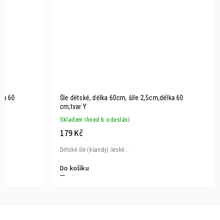
lka 60
Šle dětské, délka 60cm, šíře 2,5cm,délka 60
cm,tvar Y
Skladem ihned k odeslání
179 Kč
Dětské šle (kšandy) české...
Do košíku