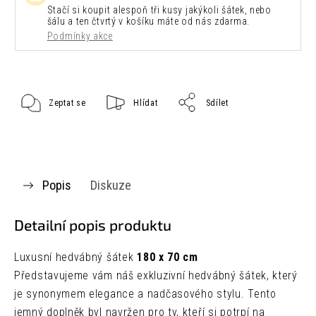
Stačí si koupit alespoň tři kusy jakýkoli šátek, nebo
šálu a ten čtvrtý v košíku máte od nás zdarma.
Podmínky akce
Zeptat se
Hlídat
Sdílet
Popis
Diskuze
Detailní popis produktu
Luxusní hedvábný šátek
180 x 70 cm
Představujeme vám náš exkluzivní hedvábný šátek, který
je synonymem elegance a nadčasového stylu. Tento
jemný doplněk byl navržen pro ty, kteří si potrpí na