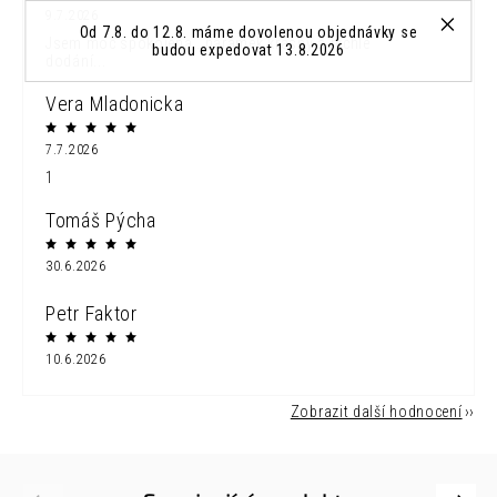
9.7.2026
Od 7.8. do 12.8. máme dovolenou objednávky se
Jsem moc spokojena...náramek krásný a rychle
budou expedovat 13.8.2026
dodání...
Vera Mladonicka
7.7.2026
1
Tomáš Pýcha
30.6.2026
Petr Faktor
10.6.2026
Zobrazit další hodnocení