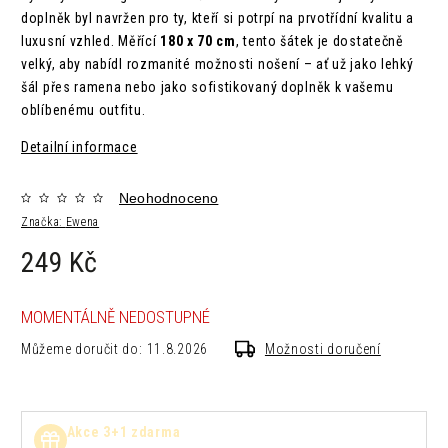
doplněk byl navržen pro ty, kteří si potrpí na prvotřídní kvalitu a
luxusní vzhled. Měřící
180 x 70 cm
, tento šátek je dostatečně
velký, aby nabídl rozmanité možnosti nošení – ať už jako lehký
šál přes ramena nebo jako sofistikovaný doplněk k vašemu
oblíbenému outfitu.
Detailní informace
Neohodnoceno
Značka:
Ewena
249 Kč
MOMENTÁLNĚ NEDOSTUPNÉ
Můžeme doručit do:
11.8.2026
Možnosti doručení
Akce 3+1 zdarma