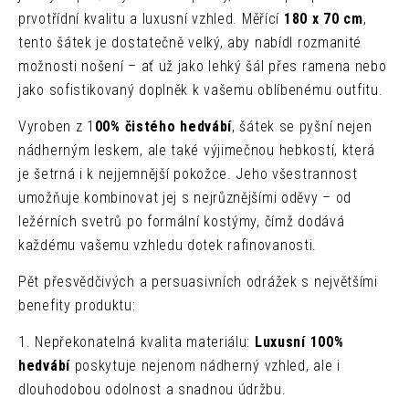
prvotřídní kvalitu a luxusní vzhled. Měřící
180 x 70 cm
,
tento šátek je dostatečně velký, aby nabídl rozmanité
možnosti nošení – ať už jako lehký šál přes ramena nebo
jako sofistikovaný doplněk k vašemu oblíbenému outfitu.
Vyroben z 1
00% čistého hedvábí
, šátek se pyšní nejen
nádherným leskem, ale také výjimečnou hebkostí, která
je šetrná i k nejjemnější pokožce. Jeho všestrannost
umožňuje kombinovat jej s nejrůznějšími oděvy – od
ležérních svetrů po formální kostýmy, čímž dodává
každému vašemu vzhledu dotek rafinovanosti.
Pět přesvědčivých a persuasivních odrážek s největšími
benefity produktu:
1. Nepřekonatelná kvalita materiálu:
Luxusní 100%
hedvábí
poskytuje nejenom nádherný vzhled, ale i
dlouhodobou odolnost a snadnou údržbu.