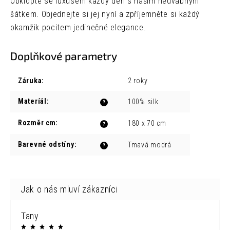
Obklopte se luxusem každý den s naším hedvábným
šátkem. Objednejte si jej nyní a zpříjemněte si každý
okamžik pocitem jedinečné elegance.
Doplňkové parametry
Záruka
:
2 roky
Materíál
:
100% silk
?
Rozměr cm
:
180 x 70 cm
?
Barevné odstíny
:
Tmavá modrá
?
Tany