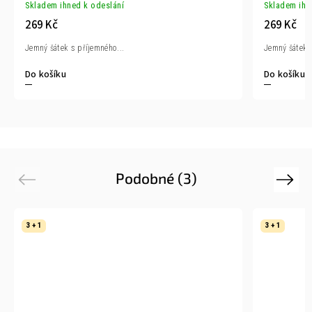
Skladem ihned k odeslání
Skladem ihn
269 Kč
269 Kč
Jemný šátek s příjemného...
Jemný šátek s
Do košíku
Do košíku
Podobné (3)
Previous
Next
3 + 1
3 + 1