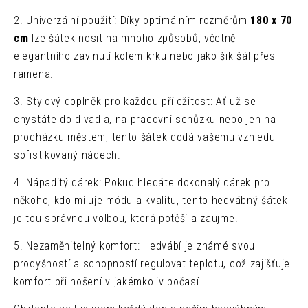
2. Univerzální použití: Díky optimálním rozměrům
180 x 70
cm
lze šátek nosit na mnoho způsobů, včetně
elegantního zavinutí kolem krku nebo jako šik šál přes
ramena.
3. Stylový doplněk pro každou příležitost: Ať už se
chystáte do divadla, na pracovní schůzku nebo jen na
procházku městem, tento šátek dodá vašemu vzhledu
sofistikovaný nádech.
4. Nápaditý dárek: Pokud hledáte dokonalý dárek pro
někoho, kdo miluje módu a kvalitu, tento hedvábný šátek
je tou správnou volbou, která potěší a zaujme.
5. Nezaměnitelný komfort: Hedvábí je známé svou
prodyšností a schopností regulovat teplotu, což zajišťuje
komfort při nošení v jakémkoliv počasí.