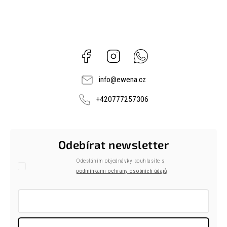
Facebook
Instagram
Whatsapp
info
@
ewena.cz
+420777257306
Odebírat newsletter
Odesláním objednávky souhlasíte s
podmínkami ochrany osobních údajů