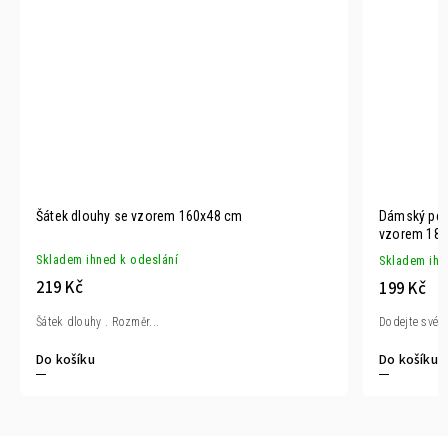
Šátek dlouhy se vzorem 160x48 cm
Dámský pest
vzorem 180
Skladem ihned k odeslání
Skladem ihn
219 Kč
199 Kč
Šátek dlouhy . Rozměr...
Dodejte svému
Do košíku
Do košíku