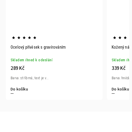
Ocelový přívěsek s gravírováním
Kožený nár
Skladem ihned k odeslání
Skladem ihn
289 Kč
339 Kč
Barva: stříbrná, text je v...
Barva: hnědá M
Do košíku
Do košíku