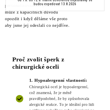
Od 7.8. do 12.8. máme dovolenou objednávky se
budou expedovat 13.8.2026
personalizovaného produktů se
může z kapacitních důvodu
opozdit i když děláme vše proto
aby jsme jej odeslali co nejdříve.
Proč zvolit šperk z
chirurgické oceli
1. Hypoalergenní vlastnosti:
Chirurgická ocel je hypoalergenní,
což znamená, že je méně
pravděpodobné, že by způsobovala
alergické reakce. To je ideální pro lidi