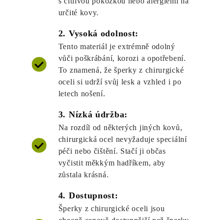
s citlivou pokožkou nebo alergiemi na
určité kovy.
2. Vysoká odolnost:
Tento materiál je extrémně odolný
vůči poškrábání, korozi a opotřebení.
To znamená, že šperky z chirurgické
oceli si udrží svůj lesk a vzhled i po
letech nošení.
3. Nízká údržba:
Na rozdíl od některých jiných kovů,
chirurgická ocel nevyžaduje speciální
péči nebo čištění. Stačí ji občas
vyčistit měkkým hadříkem, aby
zůstala krásná.
4. Dostupnost:
Šperky z chirurgické oceli jsou