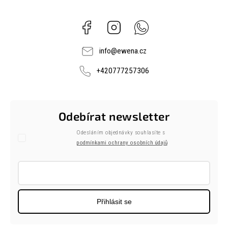
Facebook
Instagram
Whatsapp
info
@
ewena.cz
+420777257306
Odebírat newsletter
Odesláním objednávky souhlasíte s
podmínkami ochrany osobních údajů
Přihlásit se