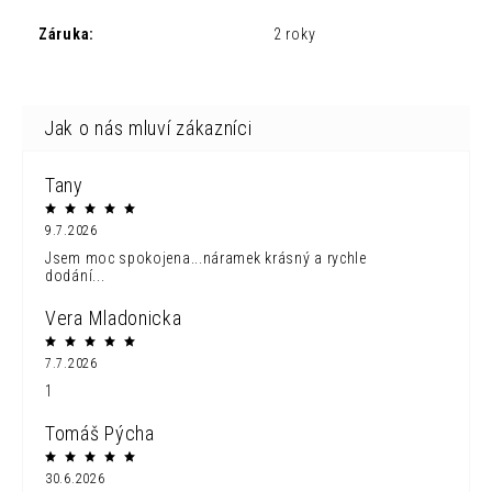
Záruka
:
2 roky
Tany
9.7.2026
Jsem moc spokojena...náramek krásný a rychle
dodání...
Vera Mladonicka
7.7.2026
1
Tomáš Pýcha
30.6.2026