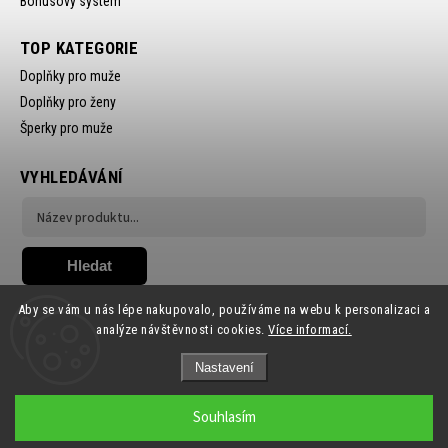
Bonusový systém
TOP KATEGORIE
Doplňky pro muže
Doplňky pro ženy
Šperky pro muže
VYHLEDÁVÁNÍ
Hledat
Aby se vám u nás lépe nakupovalo, používáme na webu k personalizaci a
analýze návštěvnosti cookies.
Více informací.
Nastavení
Copyright 2026
Ewena.CZ
. Všechna práva vyhrazena.
Souhlasím
Grafický návrh vytvořil a nakódoval
Shoptak.cz