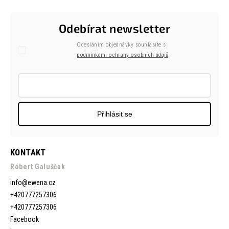
Odebírat newsletter
Odesláním objednávky souhlasíte s
podmínkami ochrany osobních údajů
Přihlásit se
KONTAKT
Róbert Galuščak
info
@
ewena.cz
+420777257306
+420777257306
Facebook