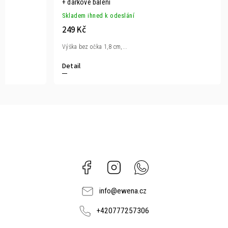
+ dárkové balení
Skladem ihned k odeslání
249 Kč
Výška bez očka 1,8 cm,...
Detail
Facebook
Instagram
Whatsapp
info
@
ewena.cz
+420777257306