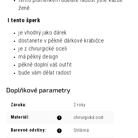
tímto písmenkem uděláte radost jistě každé
ženě
I tento šperk
je vhodný jako dárek
dostanete v pěkné dárkové krabičce
je z chirurgické oceli
má pěkný design
pěkně doplní váš outfit
bude vám dělat radost
Doplňkové parametry
Záruka
:
2 roky
Materíál
:
chirurgická ocel
?
Barevné odstíny
:
Stříbrná
?