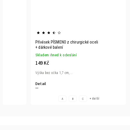
Přívěsek PÍSMENO z chirurgické oceli
+ dárkové balení
Skladem ihned k odeslání
149 Kč
Výška bez očka 1,7 cm,...
Detail
+ další
A
B
C