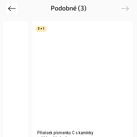
Podobné (3)
Previous
Next
3 + 1
ný
Přívěsek písmenko C s kamínky